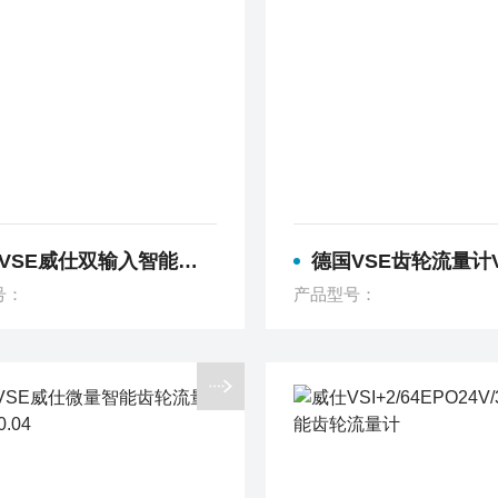
E威仕双输入智能流量显示器 A341-28
德国VSE齿轮流量计VSI+10(0.15~52
号：
产品型号：