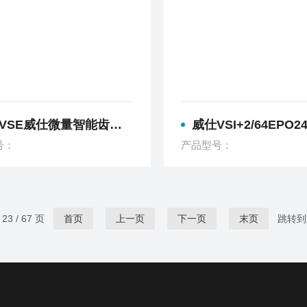
E威仕微量智能齿轮流量计VSI+0.04
威仕VSI+2/64EPO24V/3高清智
号：
产品型号：
3 / 67 页
首页
上一页
下一页
末页
跳转到