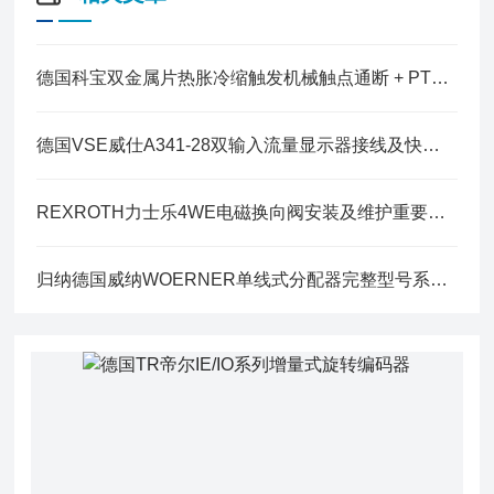
德国科宝双金属片热胀冷缩触发机械触点通断 + PT100/PT1000 电阻值
德国VSE威仕A341-28双输入流量显示器接线及快速设置
REXROTH力士乐4WE电磁换向阀安装及维护重要事项
归纳德国威纳WOERNER单线式分配器完整型号系列与分类