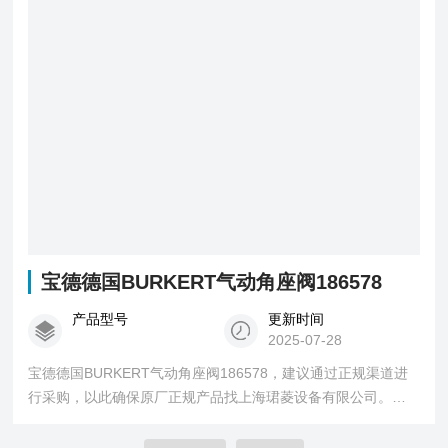
宝德德国BURKERT气动角座阀186578
产品型号
更新时间
2025-07-28
宝德德国BURKERT气动角座阀186578，建议通过正规渠道进
行采购，以此确保原厂正规产品找上海珺菱设备有限公司。部
分电磁阀型号有现货。