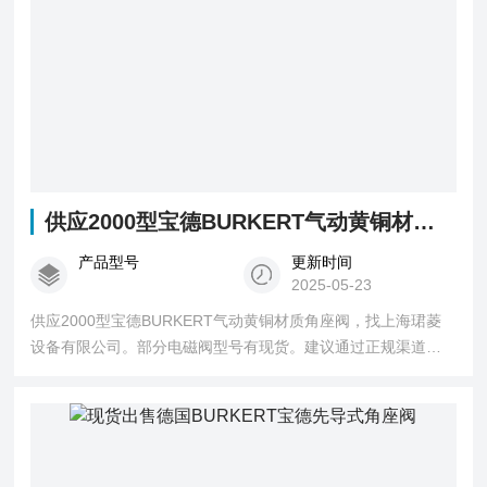
供应2000型宝德BURKERT气动黄铜材质角座阀
产品型号
更新时间
2025-05-23
供应2000型宝德BURKERT气动黄铜材质角座阀，找上海珺菱
设备有限公司。部分电磁阀型号有现货。建议通过正规渠道进
行采购，以此确保原厂正规产品