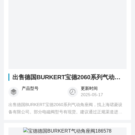
出售德国BURKERT宝德2060系列气动角座阀
产品型号
更新时间
2025-05-17
出售德国BURKERT宝德2060系列气动角座阀，找上海珺菱设
备有限公司。部分电磁阀型号有现货。建议通过正规渠道进行
采购，以此确保原厂正规产品