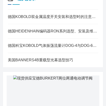
德国KOBOLD双金属温度开关安装和选型时的注意事项
德国HEIDENHAIN编码器RON系列选型、安装及维护指南
德国科宝KOBOLD气体振荡流量计DOG-4与DOG-6核心区别
美国BANNERS4B重载型光幕选型技巧