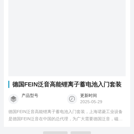
德国FEIN泛音高能锂离子蓄电池入门套装
产品型号
更新时间
2025-05-29
德国FEIN泛音高能锂离子蓄电池入门套装，上海珺菱工业设备
是德国FEIN泛音在中国的总代理，为广大需要德国泛音，磁力
钻，吸铁钻，进口磁座钻，空心钻头钻孔机,电冲剪,电剪刀的客
户提供优质，实惠的您所需要的产品帮你解决染眉之急！