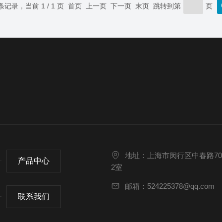
 条记录，当前 1 / 1 页 首页 上一页 下一页 末页 跳转到第
页
地址：上海市闵行区中春路70
产品中心
2室
邮箱：524225378@qq.com
联系我们