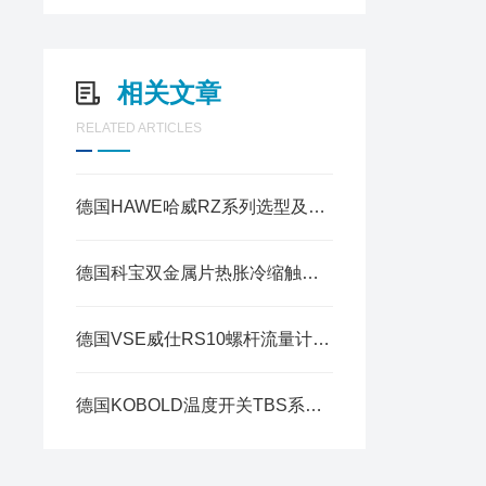
相关文章
RELATED ARTICLES
德国HAWE哈威RZ系列选型及安装维护要点
德国科宝双金属片热胀冷缩触发机械触点通断 + PT100/PT1000 电阻值
德国VSE威仕RS10螺杆流量计安装尺寸
德国KOBOLD温度开关TBS系列的安装指南