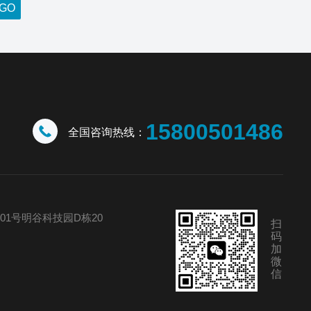
15800501486
全国咨询热线：
01号明谷科技园D栋20
扫
码
加
微
信