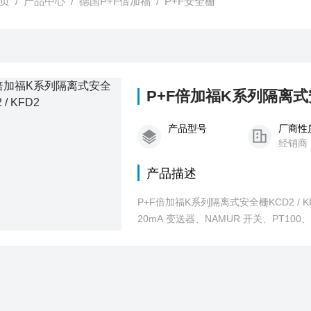
页
/
产品中心
/
德国P+F倍加福
/
P+F安全栅
P+F倍加福K系列隔离式安全
产品型号
厂商性
经销商
产品描述
P+F倍加福K系列隔离式安全栅KCD2 / K
20mA 变送器、NAMUR 开关、PT1