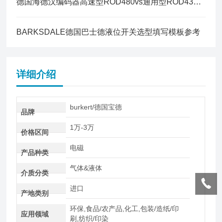
德国海德汉编码器高速型ROD480vs通用型ROD431特点
BARKSDALE德国巴士德液位开关选型填写模板参考
详细介绍
burkert/德国宝德
品牌
1万-3万
价格区间
电磁
产品种类
气体&液体
介质分类
进口
产地类别
环保,食品/农产品,化工,包装/造纸/印
应用领域
刷,纺织/印染