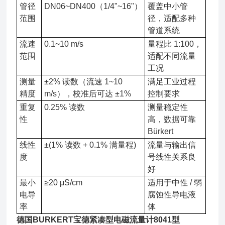
管径
DN06~DN400（1/4"~16"）
覆盖中小管
范围
径，适配多种
管道系统
流速
0.1~10 m/s
量程比 1:100，
范围
适配不同流量
工况
测量
±2% 读数（流速 1~10
满足工业过程
精度
m/s），校准后可达 ±1%
控制要求
重复
0.25% 读数
测量稳定性
性
高，数据可靠
Bürkert
线性
±(1% 读数 + 0.1% 满量程)
流量与输出信
度
号线性关系良
好
最小
≥20 μS/cm
适用于中性 / 弱
电导
腐蚀性导电液
率
体
德国BURKERT宝德紧凑型电磁流量计8041型