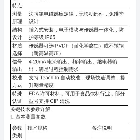
特点
测量
法拉第电磁感应定律，无移动部件，免维护
原理
设计
结构
插入式安装，电子模块与传感器一体化，防
设计
护等级 IP65
材质
传感器可选 PVDF（耐化学腐蚀）或不锈钢
选择
（耐高温高压）
信号
4-20mA 电流输出、频率输出、继电器输
输出
出，满足过程控制需求
校准
支持 Teach-In 自动校准，现场快速调整，提
方式
升测量精度
特殊
FDA 许可材料，可用于食品饮料行业，部分
认证
型号支持 CIP 清洗
关键技术参数详解
1. 基本测量参数
参数
技术规格
备注说明
类别