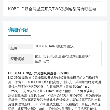
KOBOLD双金属温度开关TWS系列各型号有哪些电气连接方式与防护等级？
详细介绍
HEIDENHAIN/德国海德汉
品牌
化工,电子/电池,道路/轨道/船舶,钢铁/
应用领域
金属,电气
HEIDENHAIN敞开式光栅尺传感器LIC2100
LIC 2100 是海德汉紧凑型敞开式绝对式直线光栅尺的入门旗舰系
列，作为 LIC 4000/4100 系列的高性价比补充，采用单轨绝对式测
量技术与不锈钢钢带尺身，以超高速度（最高 600m/min，
10m/s）、超大安装公差（±1mm 间隙 / 偏移，±1° 角度误差）、
超长测量长度（最长 10m）和抗污染能力为核心优势，专为简单应
用场景、高速直驱系统和自动化生产线设计，是追求高可靠性与易
用性的理想选择。LIC 2100直线光栅尺不仅精度高，而且允许高速
运动，速度可达600 m/min。绝对式位置测量，并且抗污性能优