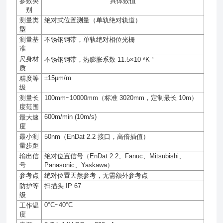
参数类
具体数值
别
测量类
绝对式位置测量（单轨绝对轨道）
型
测量基
不锈钢钢带，单轨绝对相位光栅
准
尺身材
不锈钢钢带，热膨胀系数
11.5×10⁻⁶K⁻¹
质
±15μm/m
精度等
级
测量长
100mm~10000mm
（标准
3020mm
，定制最长
10m
）
度范围
600m/min (10m/s)
最大速
度
最小测
50nm
（
EnDat 2.2
接口，高倍插值）
量步距
输出信
绝对位置信号（
EnDat 2.2
、
Fanuc
、
Mitsubishi
、
号
Panasonic
、
Yaskawa
）
参考点
绝对位置天然参考，无需额外参考点
防护等
扫描头
IP 67
级
0°C~40°C
工作温
度