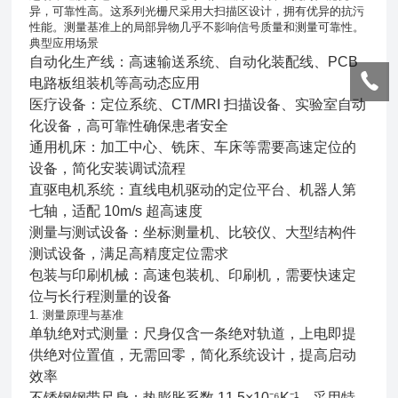
异，可靠性高。这系列光栅尺采用大扫描区设计，拥有优异的抗污
性能。测量基准上的局部异物几乎不影响信号质量和测量可靠性。
典型应用场景
自动化生产线：高速输送系统、自动化装配线、PCB
电路板组装机等高动态应用
医疗设备：定位系统、CT/MRI 扫描设备、实验室自动
化设备，高可靠性确保患者安全
通用机床：加工中心、铣床、车床等需要高速定位的
设备，简化安装调试流程
直驱电机系统：直线电机驱动的定位平台、机器人第
七轴，适配 10m/s 超高速度
测量与测试设备：坐标测量机、比较仪、大型结构件
测试设备，满足高精度定位需求
包装与印刷机械：高速包装机、印刷机，需要快速定
位与长行程测量的设备
1. 测量原理与基准
单轨绝对式测量：尺身仅含一条绝对轨道，上电即提
供绝对位置值，无需回零，简化系统设计，提高启动
效率
不锈钢钢带尺身：热膨胀系数 11.5×10⁻⁶K⁻¹，采用特