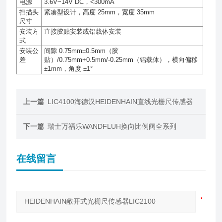
电源
3.6V~14V DC
，
<300mA
扫描头
紧凑型设计，高度
25mm
，宽度
35mm
尺寸
安装方
直接胶贴安装或铝载体安装
式
安装公
间隙
0.75mm±0.5mm
（胶
差
贴）
/0.75mm+0.5mm/-0.25mm
（铝载体），横向偏移
±1mm
，角度
±1°
上一篇
LIC4100海德汉HEIDENHAIN直线光栅尺传感器
下一篇
瑞士万福乐WANDFLUH换向比例阀全系列
在线留言