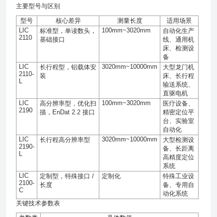
主要型号与区别
型号
核心差异
测量长度
适用场景
LIC
100mm~3020mm
标准型，单读数头，
自动化生产
2110
基础接口
线、通用机
床、检测设
备
LIC
3020mm~10000mm
长行程型，铝载体安
大型龙门机
2110-
装
床、长行程
L
输送系统、
直驱电机
LIC
100mm~3020mm
高分辨率型，优化扫
医疗设备、
2190
描，
EnDat 2.2
接口
精密定位平
台、实验室
自动化
LIC
3020mm~10000mm
长行程高分辨率型
大型检测设
2190-
备、长距离
L
高精度定位
系统
LIC
定制型，特殊接口
/
定制化
特殊工业设
2100-
长度
备、专用自
C
动化系统
关键技术参数表