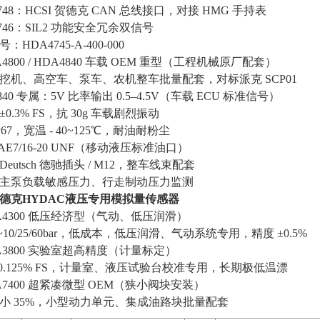
748：HCSI 贺德克 CAN 总线接口，对接 HMG 手持表
746：SIL2 功能安全冗余双信号
：HDA4745-A-400-000
DA4800 / HDA4840 车载 OEM 重型（工程机械原厂配套）
挖机、高空车、泵车、农机整车批量配套，对标派克 SCP01
840 专属：5V 比率输出 0.5–4.5V（车载 ECU 标准信号）
0.3% FS，抗 30g 车载剧烈振动
P67，宽温 - 40~125℃，耐油耐粉尘
AE7/16-20 UNF（移动液压标准油口）
eutsch 德驰插头 / M12，整车线束配套
主泵负载敏感压力、行走制动压力监测
德克HYDAC液压专用模拟量传感器
HDA4300 低压经济型（气动、低压润滑）
~10/25/60bar，低成本，低压润滑、气动系统专用，精度 ±0.5%
HDA3800 实验室超高精度（计量标定）
±0.125% FS，计量室、液压试验台校准专用，长期极低温漂
DA7400 超紧凑微型 OEM（狭小阀块安装）
小 35%，小型动力单元、集成油路块批量配套