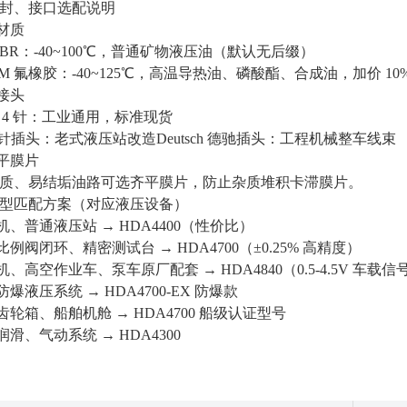
封、接口选配说明
封材质
NBR：-40~100℃，普通矿物液压油（默认无后缀）
FKM 氟橡胶：-40~125℃，高温导热油、磷酸酯、合成油，加价 10
气接头
×1 4 针：工业通用，标准现货
 3 针插头：老式液压站改造Deutsch 德驰插头：工程机械整车线束
洗平膜片
质、易结垢油路可选齐平膜片，防止杂质堆积卡滞膜片。
型匹配方案（对应液压设备）
塑机、普通液压站 → HDA4400（性价比）
比例阀闭环、精密测试台 → HDA4700（±0.25% 高精度）
掘机、高空作业车、泵车原厂配套 → HDA4840（0.5-4.5V 车载
防爆液压系统 → HDA4700-EX 防爆款
电齿轮箱、船舶机舱 → HDA4700 船级认证型号
润滑、气动系统 → HDA4300