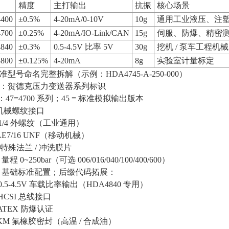
精度
主打输出
抗振
核心场景
400
±0.5%
4-20mA/0-10V
10g
通用工业液压、注
700
±0.25%
4-20mA/IO-Link/CAN
15g
伺服、防爆、精密
840
±0.3%
0.5-4.5V 比率 5V
30g
挖机 / 泵车工程机械
800
±0.125%
4-20mA
8g
实验室计量标定
型号命名完整拆解（示例：HDA4745-A-250-000）
DA：贺德克压力变送器系列标识
45：47=4700 系列；45 = 标准模拟输出版本
：机械螺纹接口
 G1/4 外螺纹（工业通用）
 SAE7/16 UNF（移动机械）
 = 特殊法兰 / 冲洗膜片
：量程 0~250bar（可选 006/016/040/100/400/600）
00：基础标准配置；后缀代码拓展：
：0.5-4.5V 车载比率输出（HDA4840 专用）
HCSI 总线接口
ATEX 防爆认证
FKM 氟橡胶密封（高温 / 合成油）