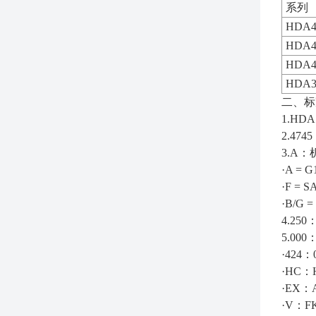
系列
HDA4
HDA4
HDA4
HDA3
二、标准
1.H
2.47
3.A
·A =
·F =
·B/G
4.250
5.0
·424
·HC：
·EX：
·V：