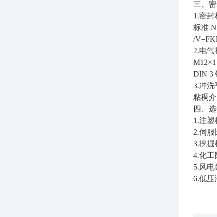
三、密
1.密
标准 
/V=
2.电
M12
DIN
3.冲
粘稠介
四、选
1.注
2.伺服
3.挖
4.化工
5.风
6.低压