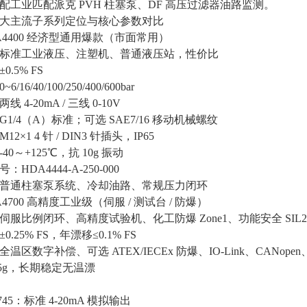
配工业匹配派克 PVH 柱塞泵、DF 高压过滤器油路监测。
大主流子系列定位与核心参数对比
HDA4400 经济型通用爆款（市面常用）
标准工业液压、注塑机、普通液压站，性价比
0.5% FS
/16/40/100/250/400/600bar
 4-20mA / 三线 0-10V
1/4（A）标准；可选 SAE7/16 移动机械螺纹
2×1 4 针 / DIN3 针插头，IP65
40～+125℃，抗 10g 振动
：HDA4444-A-250-000
普通柱塞泵系统、冷却油路、常规压力闭环
DA4700 高精度工业级（伺服 / 测试台 / 防爆）
伺服比例闭环、高精度试验机、化工防爆 Zone1、功能安全 SIL2
0.25% FS，年漂移≤0.1% FS
温区数字补偿、可选 ATEX/IECEx 防爆、IO-Link、CANopen
15g，长期稳定无温漂
745：标准 4-20mA 模拟输出