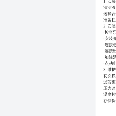
1. 安
清洁液压
选择合
准备扭
2. 安
·检查
·
安装
·
连接进
·
连接
·
加注清
·
点动
3. 维
初次换
滤芯更
压力监
温度控
存储保