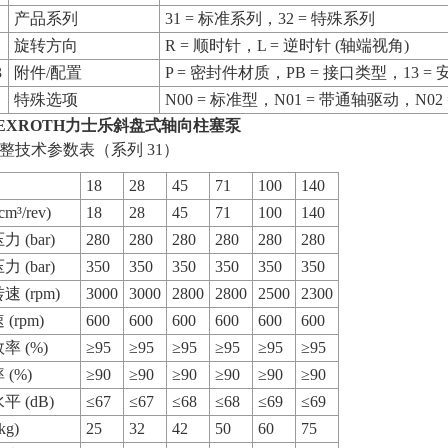
产品系列
31 = 标准系列，32 = 特殊系列
旋转方向
R = 顺时针，L = 逆时针 (轴端视角)
3
附件/配置
P = 密封件材质，PB = 接口类型，13 
特殊选项
N00 = 标准型，N01 = 带通轴驱动，N0
EXROTH力士乐斜盘式轴向柱塞泵
整技术参数表（系列 31）
18
28
45
71
100
140
m³/rev)
18
28
45
71
100
140
 (bar)
280
280
280
280
280
280
 (bar)
350
350
350
350
350
350
 (rpm)
3000
3000
2800
2800
2500
2300
(rpm)
600
600
600
600
600
600
率 (%)
≥95
≥95
≥95
≥95
≥95
≥95
(%)
≥90
≥90
≥90
≥90
≥90
≥90
 (dB)
≤67
≤67
≤68
≤68
≤69
≤69
kg)
25
32
42
50
60
75