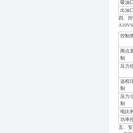
吸油口
出油口
四、控
A10
控制
两点
制
压力
远程
制
压力/
制
电比
功率
五、安