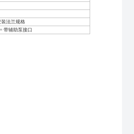
= 安装法兰规格
2 = 带辅助泵接口