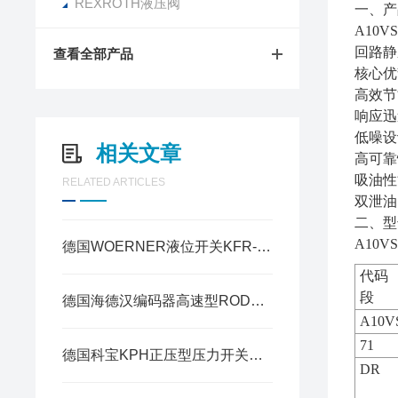
REXROTH液压阀
一、产
A10
回路静压
查看全部产品
核心优
高效节
响应迅
低噪设
相关文章
高可靠
吸油性
RELATED ARTICLES
双泄油
二、型
A10VS
德国WOERNER液位开关KFR-B系列安装与维护
代码
段
德国海德汉编码器高速型ROD480vs通用型ROD431特点
A10V
71
德国科宝KPH正压型压力开关该如何调节动作压力？
DR