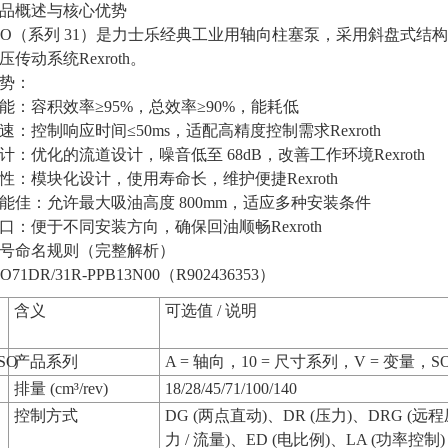
品概述与核心优势
VSO（系列 31）是力士乐经典工业用轴向柱塞泵，采用斜盘式
传动系统Rexroth。
势：
能：容积效率≥95%，总效率≥90%，能耗低
速：控制响应时间≤50ms，适配高精度控制需求Rexroth
计：优化的流道设计，噪音低至 68dB，改善工作环境Rexroth
性：模块化设计，使用寿命长，维护便捷Rexroth
能佳：允许最大吸油高度 800mm，适应多种安装条件
口：便于不同安装方向，确保回油顺畅Rexroth
号命名规则（完整解析）
O71DR/31R-PPB13N00（R902436353）
含义
可选值 / 说明
SO
产品系列
A = 轴向，10 = 尺寸系列，V = 变量，
排量 (cm³/rev)
18/28/45/71/100/140
控制方式
DG (两点直动)、DR (压力)、DRG (远程
力 / 流量)、ED (电比例)、LA (功率控制)