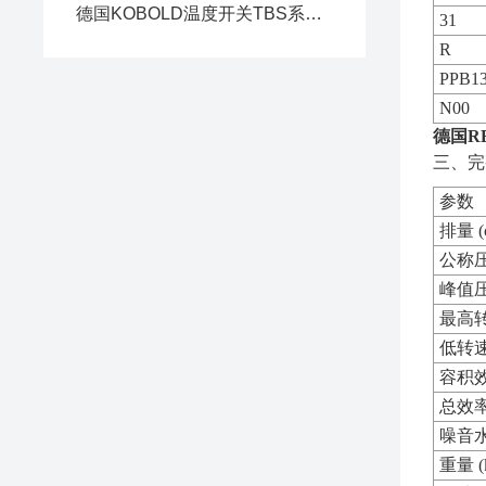
德国KOBOLD温度开关TBS系列的安装指南
31
R
PPB1
N00
德国R
三、完
参数
排量 (c
公称压力
峰值压力
最高转速
低转速 
容积效
总效率 
噪音水平
重量 (