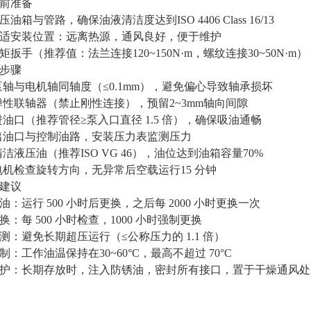
装前准备
油箱与管路，确保油液清洁度达到ISO 4406 Class 16/13
适安装位置：远离热源，通风良好，便于维护
矩扳手（推荐值：法兰连接120~150N·m，螺纹连接30~50N·m）
装步骤
泵轴与电机轴同轴度（≤0.1mm），避免偏心导致轴承损坏
弹性联轴器（禁止刚性连接），预留2~3mm轴向间隙
油口（推荐管径≥泵入口直径 1.5 倍），确保吸油通畅
出油口与控制油路，安装压力表监测压力
洁液压油（推荐ISO VG 46），油位达到油箱容量70%
电机检查旋转方向，无异常后空载运行15 分钟
护建议
油：运行 500 小时后更换，之后每 2000 小时更换一次
换：每 500 小时检查，1000 小时强制更换
测：避免长期超压运行（≤公称压力的 1.1 倍）
制：工作油温保持在30~60°C，最高不超过 70°C
护：长期存放时，注入防锈油，密封所有接口，置于干燥通风处