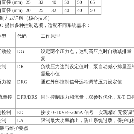
直径 (mm)
25
32
40
50
50
65
直径 (mm)
20
25
32
40
40
50
制方式详解（核心技术）
VSO 提供多种控制选项，适配不同系统需求：
类型
代码
工作原理
直动控
DG
设定两个压力点，达到高压点时自动减排量
复
控制
DR
负载压力达到设定值时，泵自动减小排量至
需最小值
压力控
DRG
通过外部控制信号远程调节压力设定值
流量控
DFR/DRS
同时控制压力和流量，双参数优化，X-T 口
例控制
ED
接收 0~10V/4~20mA 信号，实现精准无级调
控制
LA
限制最大功率输出，防止系统过载，保护电
装与维护要点