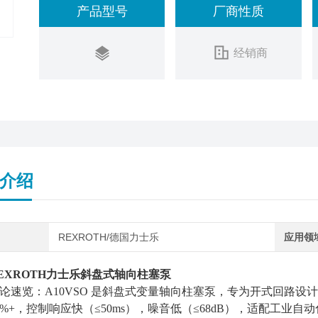
产品型号
厂商性质
经销商
介绍
REXROTH/德国力士乐
应用领
EXROTH力士乐斜盘式轴向柱塞泵
论速览：A10VSO 是斜盘式变量轴向柱塞泵，专为开式回路设计，排量18~
5%+，控制响应快（≤50ms），噪音低（≤68dB），适配工业