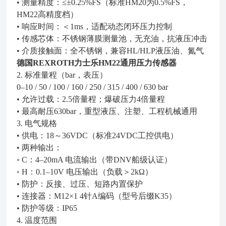
• 测量精度：≤±0.25%FS（标准HM20为0.5%FS，
HM22高精度档）
• 响应时间：＜1ms，适配动态闭环压力控制
• 传感芯体：不锈钢薄膜测量池，无充油，抗液压冲击
• 介质接触面：全不锈钢，兼容HL/HLP液压油、氮气
德国REXROTH力士乐HM22通用压力传感器
2. 标准量程（bar，表压）
0–10 / 50 / 100 / 160 / 250 / 315 / 400 / 630 bar
• 允许过载：2.5倍量程；爆破压力4倍量程
• 最高耐压630bar，重型液压、注塑、工程机械通用
3. 电气规格
• 供电：18～36VDC（标准24VDC工控供电）
• 两种输出：
◦ C：4–20mA 电流输出（带DNV船级认证）
◦ H：0.1–10V 电压输出（负载＞2kΩ）
• 防护：反接、过压、短路内置保护
• 连接器：M12×1 4针A编码（型号后缀K35）
• 防护等级：IP65
4. 温度范围