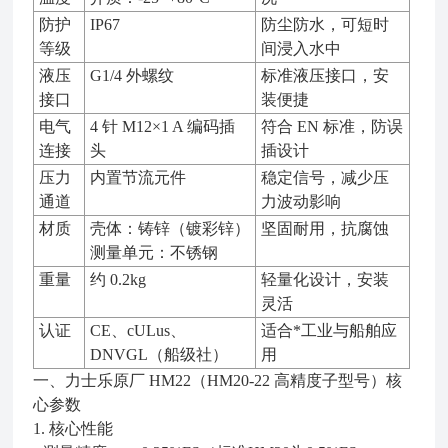
防护
IP67
防尘防水，可短时
等级
间浸入水中
液压
G1/4 外螺纹
标准液压接口，安
接口
装便捷
电气
4 针 M12×1 A 编码插
符合 EN 标准，防误
连接
头
插设计
压力
内置节流元件
稳定信号，减少压
通道
力波动影响
材质
壳体：铸锌（镀彩锌）
坚固耐用，抗腐蚀
测量单元：不锈钢
重量
约 0.2kg
轻量化设计，安装
灵活
认证
CE、cULus、
适合*工业与船舶应
DNVGL（船级社）
用
一、力士乐原厂 HM22（HM20‑22 高精度子型号）核
心参数
1. 核心性能