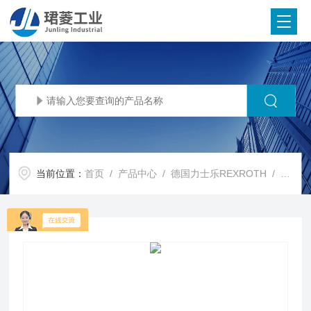
当前位置：
首页
/
产品中心
/
德国力士乐REXROTH
/
REX