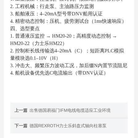
2. 工程机械：行走泵、主油路压力监测
3. 船舶液压：4–20mA型号带DNV船用认证
4. 精密动态控制：压机、疲劳测试台（1ms快速响应）
四、选型要点
1. 普通液压监控 → HM20‑20；高精度动态控制 →
HM20‑22（力士乐HM22）
2. 控制柜长线传输选4–20mA（C）；短距离PLC模拟
量模块选0.1–10V（H）
3. 冲击大、频繁压力波动工况，加后缀N内置节流阻尼
4. 船机设备优先选C电流输出（带DNV认证）
上一篇
出售德国易福门IFM电线电缆适应工业环境
下一篇
德国REXROTH力士乐斜盘式轴向柱塞泵