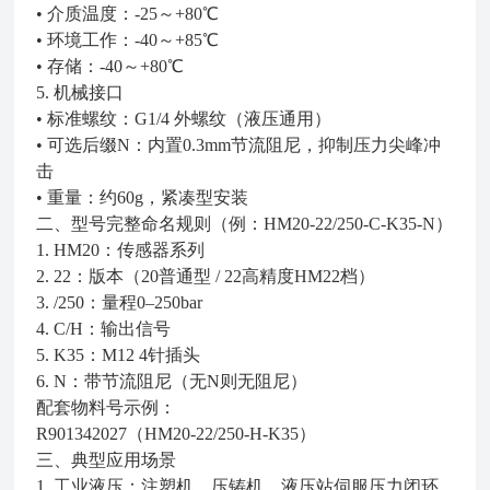
• 介质温度：-25～+80℃
• 环境工作：-40～+85℃
• 存储：-40～+80℃
5. 机械接口
• 标准螺纹：G1/4 外螺纹（液压通用）
• 可选后缀N：内置0.3mm节流阻尼，抑制压力尖峰冲
击
• 重量：约60g，紧凑型安装
二、型号完整命名规则（例：HM20‑22/250‑C‑K35‑N）
1. HM20：传感器系列
2. 22：版本（20普通型 / 22高精度HM22档）
3. /250：量程0–250bar
4. C/H：输出信号
5. K35：M12 4针插头
6. N：带节流阻尼（无N则无阻尼）
配套物料号示例：
R901342027（HM20‑22/250‑H‑K35）
三、典型应用场景
1. 工业液压：注塑机、压铸机、液压站伺服压力闭环