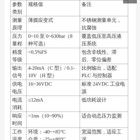
参数
规格值
备注
类别
测量
薄膜应变式
不锈钢测量单元，
原理
抗腐蚀
压力
0~10 至 0~630bar（8
覆盖低压至高压液
量程
种可选）
压系统
精度
<0.5%FS
包含非线性、滞
等级
后、零位偏差
输出
4-20mA（C 型）/ 0.1-
比例输出，适配
信号
10V（H 型）
PLC 与控制器
供电
16~36VDC
标准 24VDC 工业电
电压
源
电流
≤12mA
低功耗设计
消耗
响应
<1ms（10~90%）
适合动态压力监测
时间
工作
环境：-40~+85°C
宽温范围，适应工
温度
介质：-25~+80°C
况