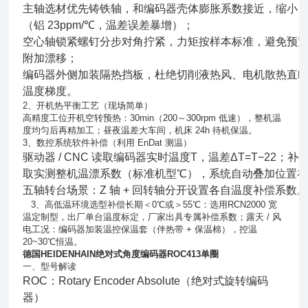
主轴选材优先铸铁轴，和编码器壳体膨胀系数接近，缩小 Δ
（铝 23ppm/℃，温差误差暴增）；
空心轴锁紧螺钉分步对角拧紧，力矩按样本标准，避免预
附加漂移；
编码器外侧加装隔热挡板，杜绝切削液热风、电机散热直
温度梯度。
2、开机热平衡工艺（现场简单）
高精度工位开机空转预热：30min（200～300rpm 低速），整机温
度均匀后再精加工；昼夜温差大车间，机床 24h 待机保温。
3、数控系统软件补偿（利用 EnDat 测温）
驱动器 / CNC 读取编码器实时温度T，温差ΔT=T−22；补偿
取实测整机温漂系数（标准机型
℃
），系统自动叠加位置
五轴转台场景：Z 轴 + 回转轴分开设置各自温度补偿系数
3、高低温环境选型补偿长期＜0℃或＞55℃：选用RCN2000 宽
温定制型，出厂单台温度标定，厂家出具专属补偿系数；露天 / 风
电工况：编码器加装温控保温套（伴热带 + 保温棉），控温
20~30℃恒温。
德国HEIDENHAIN绝对式角度编码器ROC413单圈
一、型号解读
ROC：Rotary Encoder Absolute（绝对式旋转编码
器）