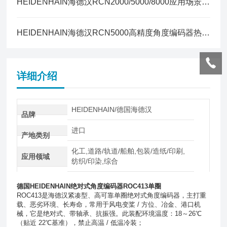
HEIDENHAIN海德汉RCN2000/5000/8000应用场景与选型指南
HEIDENHAIN海德汉RCN5000高精度角度编码器热膨胀补偿方案全解
详细介绍
HEIDENHAIN/德国海德汉
品牌
进口
产地类别
化工,道路/轨道/船舶,包装/造纸/印刷,
应用领域
纺织/印染,综合
德国HEIDENHAIN绝对式角度编码器ROC413单圈
ROC413是海德汉紧凑型、高可靠单圈绝对式角度编码器，主打重
载、恶劣环境、长寿命，常用于风电变桨 / 方位、冶金、港口机
械，它是绝对式、带轴承、抗振强。此装配环境温度：18～26℃
（贴近 22℃基准），禁止高温 / 低温冷装；