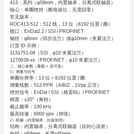
413：系列（φ58mm，内置轴承，分离式联轴器）
核心：单圈绝对（断电保位，无需回零）
常见版本：
ROC413‑512：512 线，13 位（8192 位置 / 圈）
接口：EnDat2.2 / SSI / PROFINET
轴径：φ6mm（同步法兰）或φ10mm（夹紧法兰）
订货 ID 示例：
1131751‑08（SSI，φ10 夹紧法兰）
1270638‑xx（PROFINET，φ10 夹紧法兰）
二、核心参数（重载 + 高可靠）
1）测量与信号
单圈分辨率：13 位 = 8192 位置 / 圈
增量线数：512 PPR（A/B/Z，1Vpp 正弦）
绝对信号：EnDat / SSI（格雷码）/ PROFINET
精度：±20″（角秒）
截止频率：130 kHz
最高转速：6000 rpm（持续）
2）机械（内置轴承，抗振加强）
结构：内置轴承，分离式联轴器（抗对心误差）
外径：φ58mm，长度≈80mm