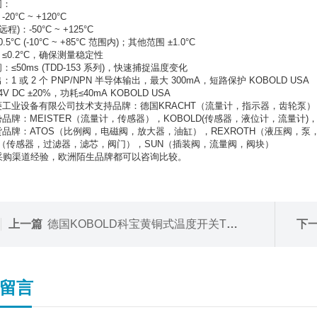
围：
0°C ~ +120°C
程)：-50°C ~ +125°C
5°C (-10°C ~ +85°C 范围内)；其他范围 ±1.0°C
≤0.2°C，确保测量稳定性
≤50ms (TDD-153 系列)，快速捕捉温度变化
1 或 2 个 PNP/NPN 半导体输出，最大 300mA，短路保护 KOBOLD USA
4V DC ±20%
，功耗
≤40mA KOBOLD USA
工业设备有限公司技术支持品牌：德国KRACHT（流量计，指示器，齿轮泵）
品牌：MEISTER（流量计，传感器），KOBOLD(传感器，液位计，流量计)，
品牌：ATOS（比例阀，电磁阀，放大器，油缸），REXROTH（液压阀，泵
C（传感器，过滤器，滤芯，阀门），SUN（插装阀，流量阀，阀块）
采购渠道经验，欧洲陌生品牌都可以咨询比较。
上一篇
德国KOBOLD科宝黄铜式温度开关TRS系列
下
留言