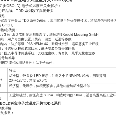
宝 (KOBOLD) 电子式温度开关全解析：
产品线 - TDD 系列数字温度开关
概览
式温度开关以 TDD 系列为核心，采用优良半导体传感技术，将温度信号转换为
ng GmbH。
系列核心优势：
3 位 LED 实时显示测量温度，清晰易读Kobold Messring GmbH
功能：用户可自由设置开关点、回差、延迟等参数
结构：防护等级 IP65/NEMA 4X，耐腐蚀性强，适应恶劣工业环境
测：可选配远程传感器版本，解决安装位置受限问题
性：固态半导体传感系统，无机械磨损，寿命长，几乎无校准漂移
要型号与差异
系列按功能和应用场景分为以下子系列：
特点
标准型，带
3
位
LED
显示，
1
或
2
个
PNP/NPN
输出，测量范围
-
-7
20~+125°C
，精度
±0.5°C
6
经济型，无显示，体积更紧凑，其他功能与标准型相似
工业加强型，耐压高达
80 bar
，响应时间仅
50ms
，适合高温高压工业
3
BOLD科宝电子式温度开关TDD-1系列
术参数详解
控制参数：