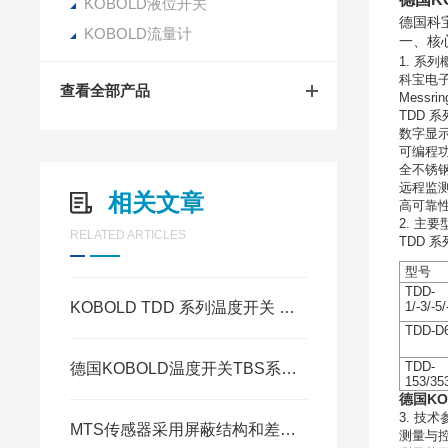
KOBOLD液位开关
德国
科
KOBOLD流量计
一、核心
1. 系列
科宝电子
查看全部产品
Messri
TDD 
数字显示：
可编程
全不锈钢
远程监
相关文章
高可靠
2. 主
RELATED ARTICLES
TDD 
型号
TDD-
KOBOLD TDD 系列温度开关 M12×1 插头针脚完整接线说明
1/-3/-5/
TDD-D
TDD-
德国KOBOLD温度开关TBS系列的安装指南
153/35
德国KO
3. 技
MTS传感器采用屏蔽结构和差分电路设计
测量与