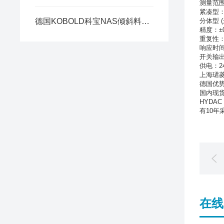
测量范
紧凑型：-2
德国KOBOLD科宝NAS倾斜料位开关正确安装要求
分体型 (远
精度：±0.
重复性：
响应时间：
开关输出：
供电
：
2
上海珺菱
德国优势
国内现货
HYDA
有
10
年
在线