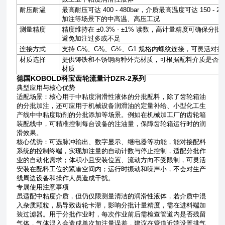
耐压耐温
最高耐压可达
400 - 480bar
，介质最高温度可达
150 - 2
加注等场景下的中高温、高压工况
测量精度
精度维持在
±0.3% - ±1%
读数，高计量精度可确保分批
避免加注过多或不足
连接方式
支持
G⅛
、
G⅜
、
G½
、
G1
规格内螺纹连接，可灵活对接
材质选择
提供铸铁和不锈钢两种外壳材质，可根据配料介质是否
材质
德国KOBOLD科宝齿轮流量计DZR-2系列
典型应用与核心优势
适配场景：核心用于中粘度润滑性液体的分批配料，除了齿轮箱油
的分批加注，还可应用于机械设备润滑油的定量补给、小型化工生
产线中中粘度助剂的分批添加等场景。例如在机械加工厂的齿轮箱
装配线中，可精准控制每台设备的注油量，保障齿轮箱运行时的润
滑效果。
核心优势：可选脉冲输出、数字显示、继电器等功能，能对接配料
系统的控制终端，实现加注量的自动计数与停止控制，适配分批作
业的自动化需求；体积小且安装位置、流动方向不受限制，可灵活
安装在配料工位的紧凑空间内；运行时振动和噪声小，不会对生产
线周边设备和操作人员造成干扰。
专属使用注意事项
虽适配中粘度介质，但仍仅限测量清洁的润滑性液体，若介质中混
入杂质颗粒，易导致齿轮卡滞，影响分批计量精度，需在进料端加
装过滤器。用于分批作业时，每次作业前后需检查管道内是否残留
气体，气体混入会造成单次加注量误差，建议在管道近端设置排气