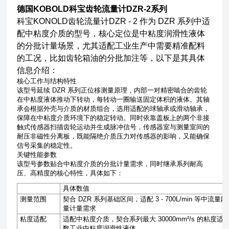
德国KOBOLD科宝齿轮流量计DZR-2系列
科宝KONOLD齿轮流量计DZR - 2 作为 DZR 系列中适
配中粘度介质的型号，核心定位是中粘度润滑性液体
的分批计量场景，尤其适配工业生产中需要精准配料
的工况，比如齿轮箱油的分批加注等，以下是其具体
信息介绍：
核心工作与结构特性
该型号延续 DZR 系列正位移测量原理，内部一对精密啮合的齿轮
在中粘度液体推动下转动，每转动一圈输送固定体积的液体。其轴
承会根据外壳与介质的材质组合，选用适配的球轴承或滑动轴承，
保障在中粘度介质环境下的稳定转动。同时依靠盖板上的两个非接
触式传感器扫描齿轮运动并生成脉冲信号，传感器室与测量室间的
耐压非磁性分离板，既能隔绝介质压力对传感器的影响，又能确保
信号采集的稳定性。
关键性能参数
该型号参数贴合中粘度介质的分批计量需求，同时继承系列耐高
压、高精度的核心特性，具体如下：
具体数值
测量范围
契合
DZR
系列基础区间，适配
3 - 700L/min
等中流量段
量计量需求
粘度适配
适配中粘度介质，契合系列最大
30000mm²/s
的粘度适
数工业中粘度润滑性液体