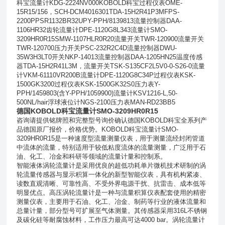
科宝流量计
KDG-2224NV000KOBOLD
科宝过程仪表
OME-
15R15/156
，
SCH-DCM4016301TDA-15H2R41P3MFPS-
2200PPSR1132BR32UPY-PPH/8139813
流量控制器
DAA-
1106HR32
齿轮流量计
DPE-1120G8L343
流量计
SMO-
3209HR0R15SMW-1107HLR0R20
流量开关
TWR-120900
流量开关
TWR-120700
压力开关
PSC-232R2C4D
流量控制器
DWU-
35W3H3LT0
开关
NKP-14013
流量控制器
DAA-1205HN25
温度传感
器
TDA-15H2R41L3M
，流量开关
TSK-S135CF2L5V0-0-S26-0
流量
计
VKM-61110VR200B
流量计
DPE-1120G8C34P
过程仪表
KSK-
1500GK3200
过程仪表
KSK-1500GK32S0
压力表
Y-
PPH/1459803(
含
Y-PPH/1059900)
流量计
KSV1216-L,50-
500NL/hair
浮球液位计
NGS-2100
压力表
MAN-RD23BB5
德国KOBOLD科宝流量计SMO-3209HR0R15
咨询请提供铭牌照和完整型号询价确认德国KOBOLD科宝全系列产
品德国原厂报价，价格优势。
KOBOLD科宝流量计SMO-
3209HR0R15
是一种速度型流量测量仪表，用于测量流经封闭管道
中流体的流量，特别适用于较低粘度流体的流量测量，广泛用于石
油、化工、冶金和科研等领域的流量计量和控制系。
智能液体涡轮流量计是采用优良的超低功耗单片微机技术研制的涡
轮流量传感器与显示积算一体化的新型智能仪表，具有机构紧凑、
读数直观清晰、可靠性高、不受外界电源干扰、抗雷击、成本低等
明显优点。
高压涡轮流量计是一种与流量积算仪表配套使用的精密
测量仪表，主要用于石油、化工、冶金、制药等行业的液体流量和
总量计量，部分型号可扩展至气体测量。其传感器采用
316L
不锈钢
及碳化硅等耐腐蚀材料，工作压力最高可达
4000 bar
。涡轮流量计