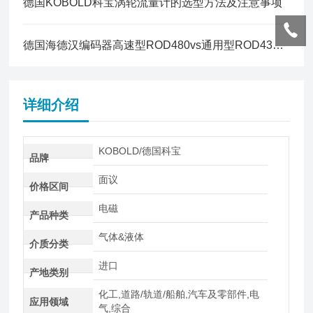
德国KOBOLD科宝涡轮流量计的选型方法及注意事项
德国海德汉编码器高速型ROD480vs通用型ROD431特点
详细介绍
KOBOLD/德国科宝
品牌
面议
价格区间
电磁
产品种类
气体&液体
介质分类
进口
产地类别
化工,道路/轨道/船舶,汽车及零部件,电
应用领域
气,综合