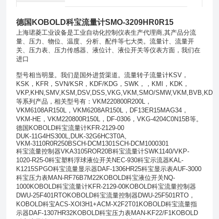
德国KOBOLD科宝流量计SMO-3209HR0R15
上海珺菱工业设备是工业自动化控制仪表生产代理商,其产品分流
量、压力、物位、温度、分析、配件等七大类。流量计、流量开
关、压力表、压力传感器、液位计、液位开关等仪表方面，我们在
进口
型号相当明显。我们是国外进货渠道。流量转子流量计
KSV
，
KSK
，
KFR
，
SVN/KSR
，
KDF/KDG
，
SWK
，
，
KMI
，
KDK
，
VKP,KHN,SMV,KSM,DSV,DSS,VKG,VKM,SMO/SMW,VKM,BVB,KDM
等系列产品，相关型号有：
VKM220800R200L
，
VKM6108AR150L
，
VKM6208AR150L
，
DF13ER15MAG34
，
VKM-HE
，
VKM220800R150L
，
DF-0306
，
VKG-4204C0N15B
等。
德国KOBOLD科宝流量计KFR-2129-00
DUK-11G4HS300L,DUK-32G6HC3T0A,
VKM-3110R0R250BSCH-DCM1301SCH-DCM1000301
科宝流量控制器VKA3105ROR20B科宝流量计SWK1140/VKP-
1020-R25-0科宝塑料浮球液位开关NEC-930科宝示流器KAL-
K1215SPGO科宝流量显示器DAF-1306HR25科宝显示表AUF-3000
科宝压力表
MAN-RF76B7M22KOBOLD
科宝液位开关
NQ-
1000KOBOLD
科宝流量计
KFR-2129-00KOBOLD
科宝流量控制器
DWU-25F401RTOKOBOLD
科宝流量控制器
DWU-25F501RTO
，
KOBOLD
科宝
ACS-XOI3H1+ACM-X2F2T01KOBOLD
科宝流量指
示器
DAF-1307HR32KOBOLD
科宝压力表
MAN-KF22/F1KOBOLD