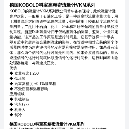
德国KOBOLD科宝高精密流量计VKM系列
KOBOLD的流量计VKM系列我公司常年备有现货，此款流量计受
客户欢迎。一般用于石油化工等，
是一种速度型流量测量仪表，用
于测量流经封闭管道中流体的流量，特别适用于较低粘度流体的流
量测量，广泛用于石油、化工、冶金和科研等领域的流量计量和控
制系统。
新型DUK流量计用于低粘度流体的测量、监测、计量和定
量功能。该产品的工作原理是运行时间差。它基于这样一个事实，
即介质中的超声波会受到流速的影响。在管道中相对安装的两个传
感器同时作为超声波信号的发射器和接收器发挥作用。如果没有流
体，那么两个信号的运行时间是相同的。如果介质是流动的，那么
逆流信号的运行时间就比顺流信号的运行时间长。运行时间差由微
处理器确定，与流速成正比。
优势
◆ 宽量程比1:250
◆ 低压损
◆ 高重复精度 ±0.1%满量程
◆ 不受密度和温度影响
应用领域
◆ 机械制造
◆ 汽车行业
◆ 机器人
◆ 制冷
德国KOBOLD科宝高精密流量计VKM系列