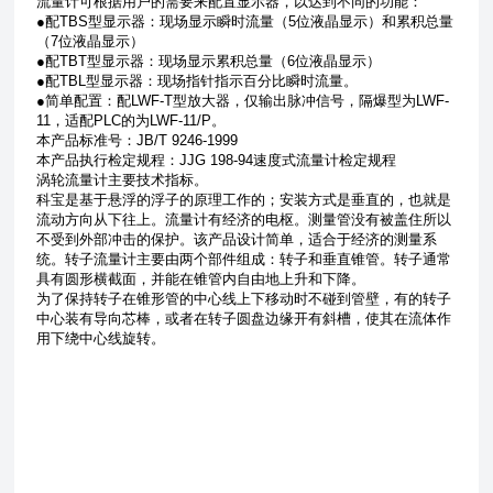
流量计可根据用户的需要来配置显示器，以达到不同的功能：
●配TBS型显示器：现场显示瞬时流量（5位液晶显示）和累积总量
（7位液晶显示）
●配TBT型显示器：现场显示累积总量（6位液晶显示）
●配TBL型显示器：现场指针指示百分比瞬时流量。
●简单配置：配LWF-T型放大器，仅输出脉冲信号，隔爆型为LWF-
11，适配PLC的为LWF-11/P。
本产品标准号：JB/T 9246-1999
本产品执行检定规程：JJG 198-94速度式流量计检定规程
涡轮流量计主要技术指标。
科宝是基于悬浮的浮子的原理工作的；安装方式是垂直的，也就是
流动方向从下往上。流量计有经济的电枢。测量管没有被盖住所以
不受到外部冲击的保护。该产品设计简单，适合于经济的测量系
统。转子流量计主要由两个部件组成：转子和垂直锥管。转子通常
具有圆形横截面，并能在锥管内自由地上升和下降。
为了保持转子在锥形管的中心线上下移动时不碰到管壁，有的转子
中心装有导向芯棒，或者在转子圆盘边缘开有斜槽，使其在流体作
用下绕中心线旋转。