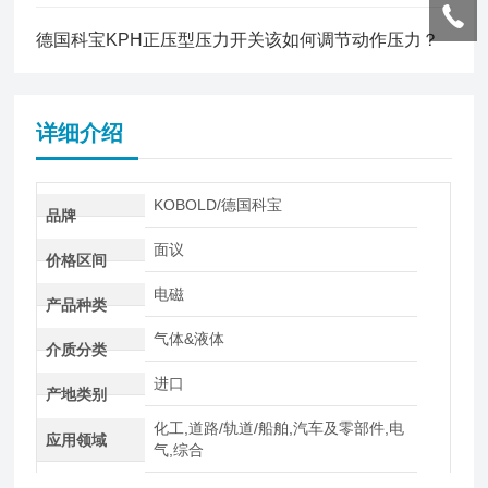
德国科宝KPH正压型压力开关该如何调节动作压力？
详细介绍
KOBOLD/德国科宝
品牌
面议
价格区间
电磁
产品种类
气体&液体
介质分类
进口
产地类别
化工,道路/轨道/船舶,汽车及零部件,电
应用领域
气,综合