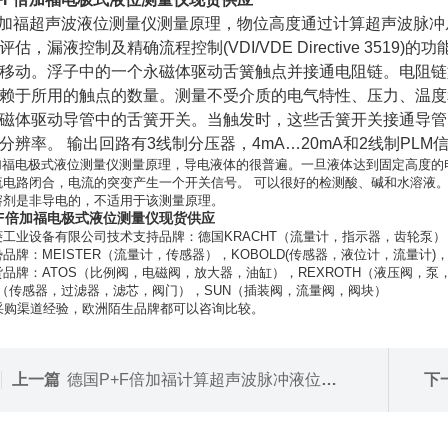
倍加福超声波液位测量仪测量原理，物位高度通过计算超声波脉冲
评估，漏液控制及精确流程控制(VDI/VDE Directive 35
移动。浮子中的一个永磁体驱动舌簧触点并接通电阻链。电阻链
赖于所用的触点的数量。测量不受介质的电气特性、压力、温度
磁体驱动导管中的舌簧开关。当触发时，这些舌簧开关接通导管
分辨率。 输出回路有3线制分压器，4mA…20mA和2线制PLM
倍加福电极式液位测量仪测量原理，导电液体的很普遍。一旦液体达到固定高度的
流电路闭合，电流的突变产生一个开关信号。 可以很好的检测酸、碱和水溶液
溶剂是非导电的，不适用于该测量原理。
+F倍加福电极式液位测量仪现货供应
工业设备有限公司技术支持品牌：德国KRACHT（流量计，指示器，齿轮泵）
品牌：MEISTER（流量计，传感器），KOBOLD(传感器，液位计，流量计)，
品牌：ATOS（比例阀，电磁阀，放大器，油缸），REXROTH（液压阀，泵
C（传感器，过滤器，滤芯，阀门），SUN（插装阀，流量阀，阀块）
采购渠道经验，欧洲陌生品牌都可以咨询比较。
上一篇
德国P+F倍加福计算超声波脉冲液位测量仪
下