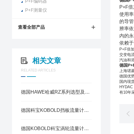
P+F编码器
P+F
P+F测量仪
使用率
的导管
查看全部产品
辨率依
内的永
依赖于
P+F
交变电
相关文章
汽油和
德国P
RELATED ARTICLES
上海珺菱
德国优势
国内现货
HYDA
德国HAWE哈威RZ系列选型及安装维护要点
有
10
年
德国科宝KOBOLD挡板流量计比转子流量计有哪些优势
德国KOBOLD科宝涡轮流量计的选型方法及注意事项