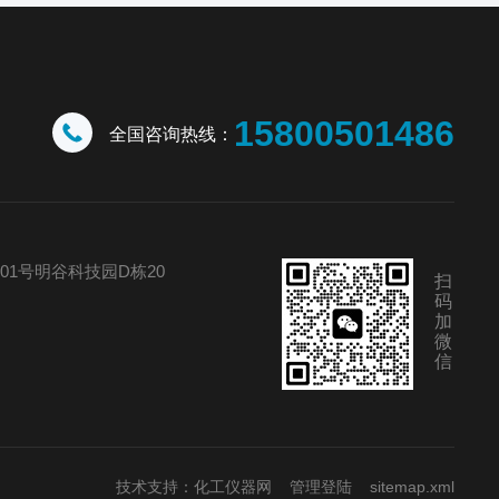
15800501486
全国咨询热线：
01号明谷科技园D栋20
扫
码
加
微
信
技术支持：
化工仪器网
管理登陆
sitemap.xml