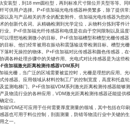
导轨安装型，到18 mm圆柱型，再到标准尺寸限位开关型等等
纤可供用户选择。P+F倍加福光电传感器种类繁多，除了提供
器以及与产品相关的齐全的配套附件。倍加福光电传感器为您的工
术的创新代名词。从精确检测到光学定位，从物料分拣到零件计
行业。P+F倍加福光纤传感器和电缆是在由于空间限制以及温
可以理想地检测微小的目标。P+F倍加福槽型和槽型光栅传感
的目标。他们经常被用在振动和震荡输送带检测目标。槽型光栅
下落时无操控的物体。P+F倍加福对比传感器和颜色传感器，
协调各种处理步骤中的关键作用。光电式对比传感器是为这些检
+F倍加福激光距离检测传感器VDM系列
倍加福光栅，当广泛的区域需要被监控时，光栅是理想的应用。
式传感器。应用领域从材料控制工厂的控制宽度，高度和托盘轮
及监测电梯门。P+F倍加福VDM系列激光距离检测传感器能够
产及物流行业的各种应用，VDM激光距离检测传感器还能提供
确定位。
倍加福VDM还可应用于任何需要厚度测量的领域，其中包括在印
感器也可用于料位控制，剖面测量，防错等物流行业中关键的生
用之一。