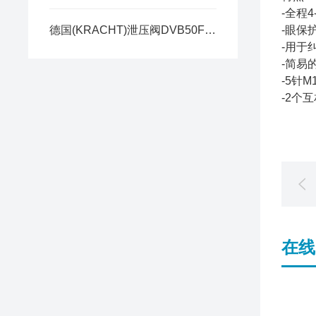
-全程
德国(KRACHT)泄压阀DVB50F2F1JA与DBD20R1A063性能区别
-眼保
-用于
-简易
-5针
-2个
在线