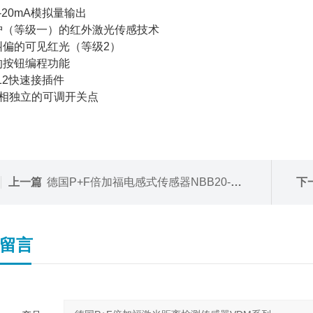
4-20mA模拟量输出
护（等级一）的红外激光传感技术
纠偏的可见红光（等级2）
的按钮编程功能
M12快速接插件
互相独立的可调开关点
上一篇
德国P+F倍加福电感式传感器NBB20-U1-E2
下
留言