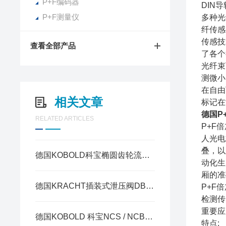
P+F编码器
DIN
P+F测量仪
多种光
纤传感
传感技
查看全部产品
了各个
光纤束
测微小
在自由
相关文章
标记在
德国P
RELATED ARTICLES
P+F
人光电
叠，以
德国KOBOLD科宝椭圆齿轮流量计DON应用于润滑行业
动化生
厢的准
德国KRACHT插装式泄压阀DBD10R3A125的安装和行业应用有哪些？
P+F
检测传
重要应
德国KOBOLD 科宝NCS / NCB / NAB三系列液位开关区别
特点: