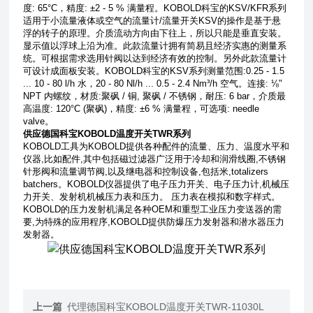
度
: 65°C
，精度
: ±2 - 5 %
满量程。
KOBOLD
科宝的
KSV/KFR
系列
适用于小流量液体或空气的流量计
/
流量开关
KSV
的操作是基于悬
浮的转子的原理。介质流动方向由下往上，所以只能是垂直安装。
显示值以浮球上沿为准。此款流量计拥有简易且经济实惠的测量系
统。可根据需求选用针阀以达到经济有效的控制。另外此款流量计
可设计成面板安装。
KOBOLD
科宝的
KSV
系列测量范围
:0.25 - 1.5
... 10 - 80 l/h
水，
20 - 80 Nl/h ... 0.5 - 2.4 Nm³/h
空气。连接
: ⅛"
NPT
内螺纹，材质
:
聚砜
/
铜
,
聚砜
/
不锈钢，耐压
: 6 bar
，介质最
高温度
: 120°C (
聚砜
)
，精度
: ±6 %
满量程，可选项
: needle
valve
。
供应德国科宝KOBOLD温度开关TWR系列
KOBOLD
工具为
KOBOLD
提供各种配件的流量、压力、温度水平和
仪器
,
比如配件
,
其中包括磁过滤器广泛用于冷却和润滑线圈
,
不锈钢
针形阀和流量调节阀
,
以及继电器和控制设备
,
包括米
,totalizers
batchers
。
KOBOLD
仪器提供了电子压力开关、电子压力计
,
机械压
力开关、发射机机械压力表和压力。
压力表在模拟和数字样式。
KOBOLD
的压力发射机满足各种
OEM
和重型工业压力变送器的需
要
,
为特殊的应用程序
,KOBOLD
提供防爆压力发射器和潜水器压力
发射器。
上一篇
代理德国科宝KOBOLD温度开关TWR-11030L