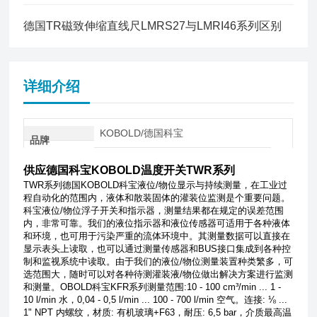
德国TR磁致伸缩直线尺LMRS27与LMRI46系列区别
详细介绍
KOBOLD/德国科宝
品牌
供应德国科宝KOBOLD温度开关TWR系列
TWR
系列德国
KOBOLD
科宝液位
/
物位显示与持续测量，在工业过
程自动化的范围内，液体和散装固体的灌装位监测是个重要问题。
科宝液位
/
物位浮子开关和指示器，测量结果都在规定的误差范围
内，非常可靠。我们的液位指示器和液位传感器可适用于各种液体
和环境，也可用于污染严重的流体环境中。其测量数据可以直接在
显示表头上读取，也可以通过测量传感器和
BUS
接口集成到各种控
制和监视系统中读取。由于我们的液位
/
物位测量装置种类繁多，可
选范围大，随时可以对各种待测灌装液
/
物位做出解决方案进行监测
和测量。
OBOLD
科宝
KFR
系列测量范围
:10 - 100 cm³/min ... 1 -
10 l/min
水，
0,04 - 0,5 l/min ... 100 - 700 l/min
空气。连接
: ⅛ ...
1" NPT
内螺纹，材质
:
有机玻璃
+F63
，耐压
: 6,5 bar
，介质最高温