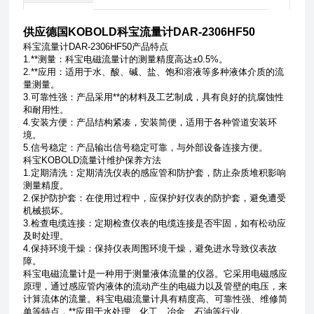
供应德国KOBOLD科宝流量计DAR-2306HF50
科宝流量计DAR-2306HF50产品特点
1.**测量：科宝电磁流量计的测量精度高达±0.5%。
2.**应用：适用于水、酸、碱、盐、饱和溶液等多种液体介质的流
量测量。
3.可靠性强：产品采用**的材料及工艺制成，具有良好的抗腐蚀性
和耐用性。
4.安装方便：产品结构紧凑，安装简便，适用于各种管道安装环
境。
5.
信号稳定：产品输出信号稳定可靠，与外部设备连接方便。
科宝KOBOLD流量计
维护保养方法
1.定期清洗：定期清洗仪表的感应管和防护套，防止杂质堆积影响
测量精度。
2.保护防护套：在使用过程中，应保护好仪表的防护套，避免遭受
机械损坏。
3.检查电缆连接：定期检查仪表的电缆连接是否牢固，如有松动应
及时处理。
4.保持环境干燥：保持仪表周围环境干燥，避免进水导致仪表故
障。
科宝电磁流量计是一种用于测量液体流量的仪器。它采用电磁感应
原理，通过感应管内液体的流动产生的电磁力以及管壁的电压，来
计算流体的流量。科宝电磁流量计具有精度高、可靠性强、维修简
单等特点，
**
应用于水处理、化工、冶金、石油等行业。