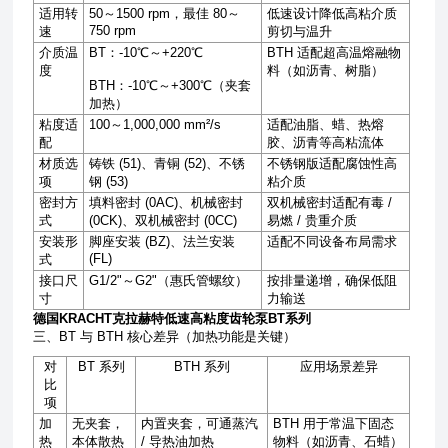
适用转
50
～
1500 rpm
，最佳
80
～
低速设计降低高粘介质
750 rpm
速
剪切与温升
介质温
BT
：
-10℃
～
+220℃
BTH
适配超高温熔融物
度
料（如沥青、树脂）
BTH
：
-10℃
～
+300℃
（夹套
加热）
粘度适
100
～
1,000,000 mm²/s
适配油脂、蜡、热熔
配
胶、沥青等高粘流体
材质选
铸铁
(51)
、青铜
(52)
、不锈
不锈钢版适配腐蚀性高
项
钢
(53)
粘介质
密封方
填料密封
(0AC)
、机械密封
双机械密封适配有毒
/
式
(0CK)
、双机械密封
(0CC)
易燃
/
贵重介质
安装形
脚座安装
(BZ)
、法兰安装
适配不同设备布局需求
(FL)
式
接口尺
G1/2"
～
G2"
（惠氏管螺纹）
按排量递增，确保低阻
寸
力输送
德国KRACHT克拉赫特低速高粘度齿轮泵BT系列
三、BT 与 BTH 核心差异（加热功能是关键）
对
BT
系列
BTH
系列
应用场景差异
比
项
加
无夹套，
内置夹套，可通蒸汽
BTH
用于
常温下固态
热
本体散热
/
导热油加热
物料（如沥青、石蜡）