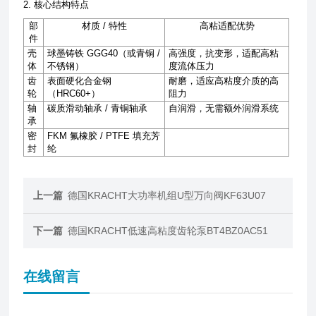
2. 核心结构特点
部
材质
/
特性
高粘适配优势
件
壳
球墨铸铁
GGG40
（或青铜
/
高强度，抗变形，适配高粘
体
不锈钢）
度流体压力
齿
表面硬化合金钢
耐磨，适应高粘度介质的高
轮
（
HRC60+
）
阻力
轴
碳质滑动轴承
/
青铜轴承
自润滑，无需额外润滑系统
承
密
FKM
氟橡胶
/ PTFE
填充芳
封
纶
上一篇
德国KRACHT大功率机组U型万向阀KF63U07
下一篇
德国KRACHT低速高粘度齿轮泵BT4BZ0AC51
在线留言