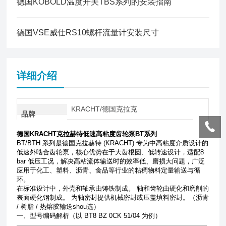
德国KOBOLD温度开关TBS系列的安装指南
德国VSE威仕RS10螺杆流量计安装尺寸
详细介绍
KRACHT/德国克拉克
品牌
德国KRACHT克拉赫特低速高粘度齿轮泵BT系列
BT/BTH 系列是德国克拉赫特 (KRACHT) 专为中高粘度介质设计的
低速外啮合齿轮泵，核心优势在于大齿根圆、低转速设计，适配8
bar 低压工况，解决高粘流体输送时的效率低、磨损大问题，广泛
应用于化工、塑料、沥青、食品等行业的粘稠物料定量输送与循
环。
在标准设计中，外壳和轴承由铸铁制成。
轴和齿轮由硬化和磨削的
表面硬化钢制成。
为轴密封提供机械密封或压盖填料密封。
（沥青
/ 树脂 / 热熔胶输送shou选）
一、型号编码解析（以 BT8 BZ 0CK 51/04 为例）