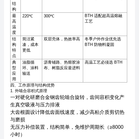
结
构
最
BTH
适配超高温熔融
220℃
300℃
高
工艺
温
度
结
简洁紧
双层壳体，热效率高
冬季户外作业优先选
构
凑，成本
BTH
防物料凝固
特
更低
点
典
油脂循
沥青铺路、热熔胶涂
高温工艺必须选
BTH
型
环、涂料
布、树脂反应釜进料
应
输送
用
四、工作原理与结构优势
1. 外啮合容积式原理
一对硬化研磨合金钢齿轮啮合旋转，齿间容积变化产
生真空吸液与压力排液
大齿根圆设计降低齿面线速度，减少高粘介质剪切热
与磨损
无压力补偿装置，结构简单，免维护周期长（≥8000
小时）