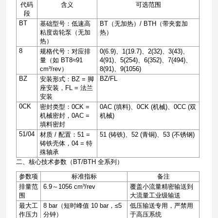
代码
含义
可选范围
段
BT
基础型号：低速高
BT
（无加热）
/ BTH
（带夹套加
粘度齿轮泵（无加
热）
热）
8
规格代号：对应排
0(6.9)
、
1(19.7)
、
2(32)
、
3(43)
、
量（如
BT8≈91
4(91)
、
5(254)
、
6(352)
、
7(494)
、
cm³/rev
）
8(91)
、
9(1056)
BZ
BZ/FL
安装形式：
BZ =
脚
座安装，
FL =
法兰
安装
0CK
密封类型：
0CK =
0AC (
填料
)
、
0CK (
机械
)
、
0CC (
双
机械密封，
0AC =
机械
)
填料密封
51/04
材质
/
配置：
51 =
51 (
铸铁
)
、
52 (
青铜
)
、
53 (
不锈钢
)
铸铁壳体，
04 =
特
殊轴承
二、核心技术参数（BT/BTH 全系列）
参数项
标准指标
备注
排量范
6.9
～
1056 cm³/rev
覆盖小流量精密输送到
围
大流量工业级输送
最大工
8 bar
（短时峰值
10 bar
，
≤5
低压输送专用，严禁用
作压力
分钟）
于高压系统