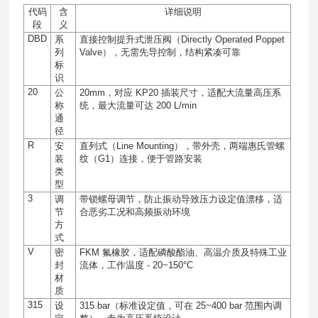
代码
含
详细说明
段
义
DBD
系
直接控制提升式泄压阀（
Directly Operated Poppet
列
Valve
），无需先导控制，结构紧凑可靠
标
识
20
公
20mm
，对应
KP20
插装尺寸，适配大流量高压系
称
统，最大流量可达
200 L/min
通
径
R
安
直列式（
Line Mounting
），带外壳，两端惠氏管螺
装
纹（
G1
）连接，便于管路安装
类
型
3
调
带锁螺母调节，防止振动导致压力设定值漂移，适
节
合恶劣工况和高频振动环境
方
式
V
密
FKM
氟橡胶，适配磷酸酯油、高温介质及特殊工业
封
流体，工作温度
- 20~150°C
材
质
315
设
315 bar
（标准设定值，可在
25~400 bar
范围内调