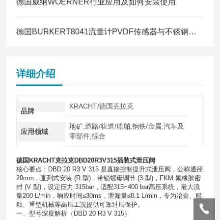
德国威纳WOERNER行业应用及如何安装使用
德国BURKERT8041流量计PVDF传感器与不锈钢传感器 介质温度、承压对比
详细介绍
KRACHT/德国克拉克
品牌
地矿,道路/轨道/船舶,钢铁/金属,汽车及
应用领域
零部件,综合
德国
KRACHT
克拉克DBD20R3V315插装式泄压阀
核心要点：DBD 20 R3 V 315 是直接控制提升式泄压阀，公称通径
20mm，直列式安装 (R 型)，带锁螺母调节 (3 型)，FKM 氟橡胶密
封 (V 型)，设定压力 315bar，适配315~400 bar高压系统，最大流
量200 L/min，响应时间≤30ms，泄漏量≤0.1 L/min，专为冶金、船
舶、重型机械等高压工况提供可靠过压保护。
一、型号深度解析（DBD 20 R3 V 315）