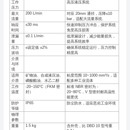
工作
高压液压系统
压力
200 L/min
最大
对应
20mm
通径，压降
≤10
流量
bar
，适配大流量系统
.
≤30 ms
响应
快速抑制压力冲击，保护系统
时间
免受高压损害
≤0.1 L/min
泄漏
低泄漏设计，减少能量损失，
量
提高系统效率
压力
≤
设定值
±2%
确保系统稳定运行，压力控制
波动
精度高
介质
与环
境
适用
矿物油、合成液压油、
粘度范围
10~1000 mm²/s
，适
介质
磷酸酯油、水乙二醇
配多种工业流体
工作
-20~150°C
（
FKM
密
标准
NBR
密封为
-
温度
封）
20~80°C
，
V
型密封耐高温性
能更优
IP65
防护
防尘防水，适应恶劣工业环境
等级
物理
参数
1.5 kg
重量
含外壳，比
DBD 10
型号重