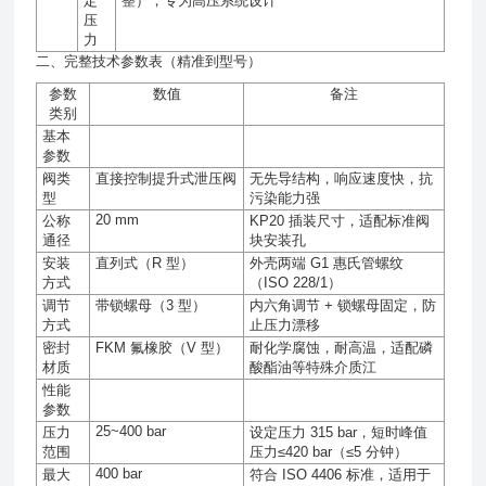
定
整），专为高压系统设计
压
力
二、完整技术参数表（精准到型号）
参数
数值
备注
类别
基本
参数
阀类
直接控制提升式泄压阀
无先导结构，响应速度快，抗
型
污染能力强
20 mm
公称
KP20
插装尺寸，适配标准阀
通径
块安装孔
安装
直列式（
R
型）
外壳两端
G1
惠氏管螺纹
方式
（
ISO 228/1
）
调节
带锁螺母（
3
型）
内六角调节
+
锁螺母固定，防
方式
止压力漂移
密封
FKM
氟橡胶（
V
型）
耐化学腐蚀，耐高温，适配磷
材质
酸酯油等特殊介质江
性能
参数
25~400 bar
压力
设定压力
315 bar
，短时峰值
范围
压力
≤420 bar
（
≤5
分钟）
400 bar
最大
符合
ISO 4406
标准，适用于