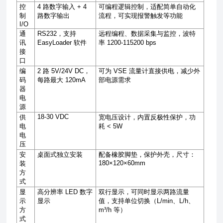
控
4
路数字输入
+ 4
可编程逻辑控制，适配简单自动化
制
路数字输出
流程，可实现报警触发等功能
I/O
通
RS232
，支持
远程编程、数据采集与监控，波特
讯
EasyLoader
软件
率
1200-115200 bps
接
口
编
2
路
5V/24V DC
，
可为
VSE
流量计直接供电，减少外
码
每路最大
120mA
部电源需求
器
电
源
18-30 VDC
供
宽电压设计，内置反极性保护，功
电
耗
< 5W
电
压
安
桌面式独立安装
配备橡胶脚垫，保护外壳，尺寸：
180×120×60mm
装
方
式
显
高分辨率
LED
数字
双行显示，可同时显示两路流量
示
显示
值，支持单位切换（
L/min
、
L/h
、
方
m³/h
等）
式