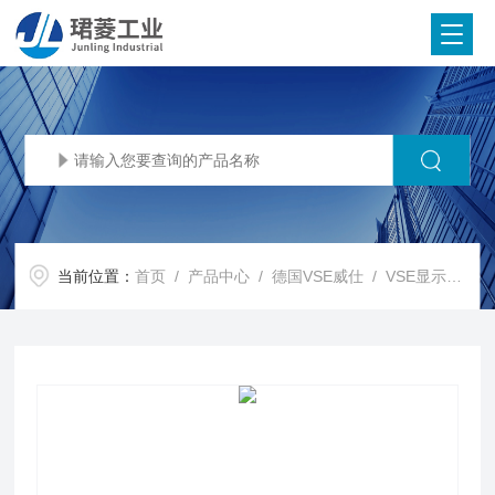
当前位置：
首页
/
产品中心
/
德国VSE威仕
/
VSE显示器
/ 