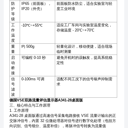
防
IP65
（前面板），
前面板防水防尘，适合实验室与轻
护
IP20
（外壳）
度工业环境
等
级
工
适应工厂车间与实验室温度变化，
-10℃~+55℃
作
存储温度
- 20℃~+70℃
温
度
重
约
500g
轻量化设计，移动便捷，适合现场
量
临时测量
启
可编程
0-10
秒
避免开机时的误触发，提高系统稳
动
定性
桥
接
信
0-100ms
可调
适配不同工况下的信号噪声抑制需
号
求
滤
波
德国VSE双路流量评估显示器A341-28桌面版
三、核心特点与工作原理
1. 工作原理
A341-28 桌面版通过高速信号采集电路接收 VSE 流量计输出的正
交脉冲信号，内置 32 位微处理器对信号进行数字化处理（包括方
向识别、信号细分、温度补偿），将脉冲信号转换为流量值