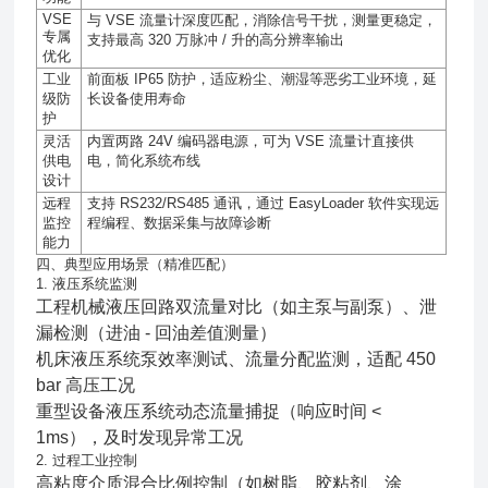
VSE
与
VSE
流量计深度匹配，消除信号干扰，测量更稳定，
专属
支持最高
320
万脉冲
/
升的高分辨率输出
优化
工业
前面板
IP65
防护，适应粉尘、潮湿等恶劣工业环境，延
级防
长设备使用寿命
护
灵活
内置两路
24V
编码器电源，可为
VSE
流量计直接供
供电
电，简化系统布线
设计
远程
支持
RS232/RS485
通讯，通过
EasyLoader
软件实现远
监控
程编程、数据采集与故障诊断
能力
四、典型应用场景（精准匹配）
1. 液压系统监测
工程机械液压回路双流量对比（如主泵与副泵）、泄
漏检测（进油 - 回油差值测量）
机床液压系统泵效率测试、流量分配监测，适配 450
bar 高压工况
重型设备液压系统动态流量捕捉（响应时间 <
1ms），及时发现异常工况
2. 过程工业控制
高粘度介质混合比例控制（如树脂、胶粘剂、涂