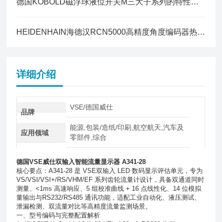
德国KOBOLD磁浮球液位开关M三大子系列的特性对比
HEIDENHAIN海德汉RCN5000高精度角度编码器热膨胀补偿方案全解
详细介绍
VSE/德国威仕
品牌
能源,包装/造纸/印刷,航空航天,汽车及
应用领域
零部件,综合
德国VSE威仕双输入智能流量显示器 A341-28
核心要点：A341-28 是 VSE双输入 LED 数码显示评估单元，专为
VS/VSI/VSI+/RS/VHM/EF 系列齿轮流量计设计，具备双通道同时
测量、<1ms 高速响应、5 组校准曲线 + 16 点线性化、14 位模拟
量输出与RS232/RS485 通讯功能，适配工业自动化、液压测试、
泄漏检测、双流量对比等高精度流量监测场景。
一、型号编码与完整配置解析