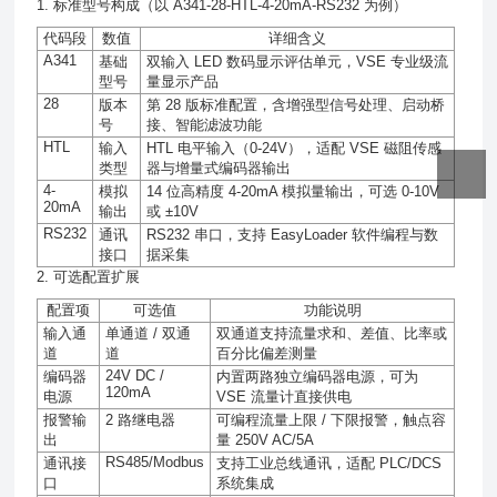
1. 标准型号构成（以 A341-28-HTL-4-20mA-RS232 为例）
代码段
数值
详细含义
A341
基础
双输入
LED
数码显示评估单元，
VSE
专业级流
型号
量显示产品
28
版本
第
28
版标准配置，含增强型信号处理、启动桥
号
接、智能滤波功能
HTL
输入
HTL
电平输入（
0-24V
），适配
VSE
磁阻传感
类型
器与增量式编码器输出
4-
模拟
14
位高精度
4-20mA
模拟量输出，可选
0-10V
20mA
输出
或
±10V
RS232
通讯
RS232
串口，支持
EasyLoader
软件编程与数
接口
据采集
2. 可选配置扩展
配置项
可选值
功能说明
输入通
单通道
/
双通
双通道支持流量求和、差值、比率或
道
道
百分比偏差测量
24V DC /
编码器
内置两路独立编码器电源，可为
120mA
电源
VSE
流量计直接供电
报警输
2
路继电器
可编程流量上限
/
下限报警，触点容
出
量
250V AC/5A
RS485/Modbus
通讯接
支持工业总线通讯，适配
PLC/DCS
口
系统集成