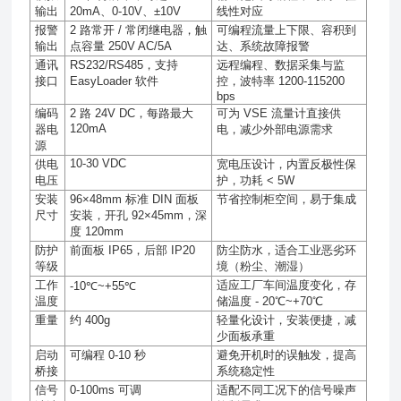
输出
20mA
、
0-10V
、
±10V
线性对应
报警
2
路常开
/
常闭继电器，触
可编程流量上下限、容积到
输出
点容量
250V AC/5A
达、系统故障报警
通讯
RS232/RS485
，支持
远程编程、数据采集与监
接口
EasyLoader
软件
控，波特率
1200-115200
bps
编码
2
路
24V DC
，每路最大
可为
VSE
流量计直接供
120mA
器电
电，减少外部电源需求
源
10-30 VDC
供电
宽电压设计，内置反极性保
电压
护，功耗
< 5W
安装
96×48mm
标准
DIN
面板
节省控制柜空间，易于集成
尺寸
安装，开孔
92×45mm
，深
度
120mm
防护
前面板
IP65
，后部
IP20
防尘防水，适合工业恶劣环
等级
境（粉尘、潮湿）
工作
适应工厂车间温度变化，存
-10℃~+55℃
温度
储温度
- 20℃~+70℃
重量
约
400g
轻量化设计，安装便捷，减
少面板承重
启动
可编程
0-10
秒
避免开机时的误触发，提高
桥接
系统稳定性
信号
0-100ms
可调
适配不同工况下的信号噪声