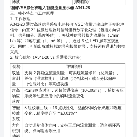
滤波
抑制需求
德国VSE威仕双输入智能流量显示器 A341-28
三、核心特点与工作原理
1. 工作原理
A341-28 通过高速信号采集电路接收 VSE 流量计输出的正交脉冲
信号，内置 32 位微处理器对信号进行数字化处理（包括方向识
别、信号细分、温度补偿），将脉冲信号转换为流量值（L/min、
L/h 等）和容积值（L、m³ 等），并通过 6 位 LED 屏幕直观显
示。同时，可输出标准模拟信号和报警信号，支持远程通讯与数据
采集。
2. 核心优势（A341-28 vs 普通显示仪表）
优势
详细说明
双通
支持
2
路独立流量测量，可实现
流量求和
（总流量）、
道测
差值
（泄漏检测）、
比率
（混合比例）或
百分比偏差
量
（性能对比）等高级功能
超高
<1ms
响应时间，远超普通仪表（
10-100ms
），捕捉液压
响应
系统等动态应用中的瞬时流量变化
速度
智能
5
组校准曲线
+ 16
点线性化，适配不同介质粘度和温度
校准
变化，精度提升至
**±0.01%**
系统
方向
自动识别流体方向，支持正反向流量测量，适合循环系
识别
统、双向输送等应用
功能