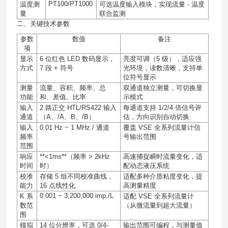
PT100/PT1000
温度测
可选温度输入模块，实现流量
-
温度
量
联合监测
二、关键技术参数
参数
数值
备注
项
显示
6
位红色
LED
数码显示，
亮度可调（
5
级），适应强
方式
7
段
+
符号
光环境，读数清晰，支持单
位符号显示
测量
流量、容积、频率、总
双通道独立测量，可切换显
功能
和、差值、比率
示模式
输入
2
路正交
HTL/RS422
输入
每通道支持
1/2/4
倍信号评
通道
（
A
、
/A
、
B
、
/B
）
估，方向识别自动切换
输入
0.01 Hz ~ 1 MHz /
通道
覆盖
VSE
全系列流量计信
频率
号输出范围
范围
响应
**<1ms**
（频率
> 2kHz
高速捕捉瞬时流量变化，适
时间
时）
配动态液压系统
校准
存储
5
组不同校准曲线，
适配多种介质粘度变化，提
能力
16
点线性化
高测量精度
0.001 ~ 3,200,000 imp./L
K
系
适配
VSE
全系列流量计
数范
（从微流量到超大流量）
围
模拟
14
位分辨率，可选
0/4-
输出范围可编程，与测量值