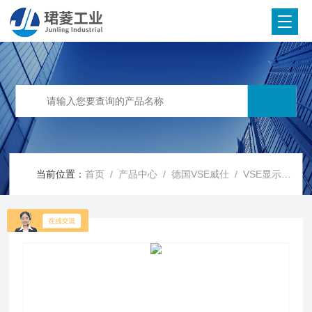
当前位置：
首页
/
产品中心
/
德国VSE威仕
/
VSE显示器
/ 