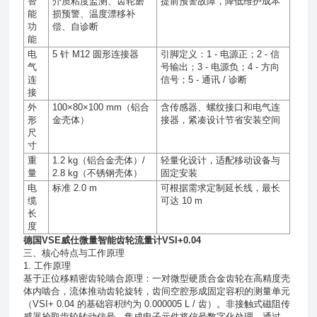
智
介质粘度监测、齿轮磨
提前预警故障，降低维护成本
能
损预警、温度漂移补
功
偿、自诊断
能
电
5
针
M12
圆形连接器
引脚定义：
1 -
电源正；
2 -
信
气
号输出；
3 -
电源负；
4 -
方向
连
信号；
5 -
通讯
/
诊断
接
外
100×80×100 mm
（铝合
含传感器、螺纹接口和电气连
形
金壳体）
接器，紧凑设计节省安装空间
尺
寸
重
1.2 kg
（铝合金壳体）
/
轻量化设计，适配移动设备与
量
2.8 kg
（不锈钢壳体）
固定安装
电
标准
2.0 m
可根据需求定制延长线，最长
缆
可达
10 m
长
度
德国VSE威仕微量智能齿轮流量计VSI+0.04
三、核心特点与工作原理
1. 工作原理
基于正位移精密齿轮啮合原理：一对微型硬质合金齿轮在高精度壳
体内啮合，流体推动齿轮旋转，齿间空腔形成固定容积的测量单元
（VSI+ 0.04 的基础容积约为 0.000005 L / 齿）。非接触式磁阻传
感器拾取齿轮转动信号，集成电子元件将信号数字化处理，通过