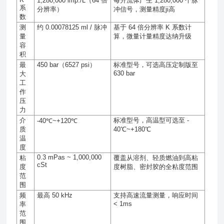
1,280,000 imp./L
（
64
倍
每升流体产生
1,280,000
个脉
系
分辨率）
冲信号，测量精度ji高
数
测
约
0.00078125 ml /
脉冲
基于
64
倍分辨率
K
系数计
量
算，微量计量精度达纳升级
容
积
最
450 bar
（
6527 psi
）
标准型号，可选高压定制版至
630 bar
大
工
作
压
力
介
标准型号，高温型可选至
-
-40℃~+120℃
质
40℃~+180℃
温
度
0.3 mPas ~ 1,000,000
粘
覆盖从溶剂、轻质燃油到高粘
cSt
度
度树脂、密封胶的全粘度范围
范
围
频
最高
50 kHz
支持高速流量测量，响应时间
< 1ms
率
范
围