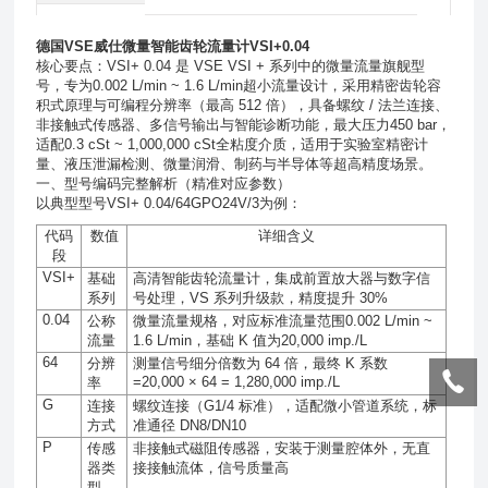
德国VSE威仕微量智能齿轮流量计VSI+0.04
核心要点：VSI+ 0.04 是 VSE VSI + 系列中的微量流量旗舰型
号，专为0.002 L/min ~ 1.6 L/min超小流量设计，采用精密齿轮容
积式原理与可编程分辨率（最高 512 倍），具备螺纹 / 法兰连接、
非接触式传感器、多信号输出与智能诊断功能，最大压力450 bar，
适配0.3 cSt ~ 1,000,000 cSt全粘度介质，适用于实验室精密计
量、液压泄漏检测、微量润滑、制药与半导体等超高精度场景。
一、型号编码完整解析（精准对应参数）
以典型型号VSI+ 0.04/64GPO24V/3为例：
代码
数值
详细含义
段
VSI+
基础
高清智能齿轮流量计，集成前置放大器与数字信
系列
号处理，
VS
系列升级款，精度提升
30%
0.04
公称
微量流量规格，对应标准流量范围
0.002 L/min ~
流量
1.6 L/min
，基础
K
值为
20,000 imp./L
64
分辨
测量信号细分倍数为
64
倍，最终
K
系数
=20,000 × 64 = 1,280,000 imp./L
率
G
连接
螺纹连接（
G1/4
标准），适配微小管道系统，标
方式
准通径
DN8/DN10
P
传感
非接触式磁阻传感器，安装于测量腔体外，无直
器类
接接触流体，信号质量高
型