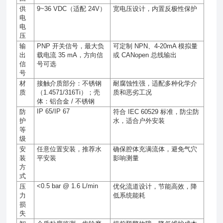
供
9~36 VDC
（适配
24V
）
宽电压设计，内置反极性保护
电
电
压
输
PNP
开关信号，最大负
可定制
NPN
、
4-20mA
模拟量
出
载电流
35 mA
，方向信
或
CANopen
总线输出
信
号可选
号
材
接触介质部分：不锈钢
耐腐蚀性强，适配多种化学介
质
（
1.4571/316Ti
）；壳
质和恶劣工况
体：铝合金
/
不锈钢
IP 65/IP 67
防
符合
IEC 60529
标准，防尘防
护
水，适合户外安装
等
级
安
任意位置安装，推荐水
确保腔体充满流体，避免气穴
装
平安装
影响测量
方
式
<0.5 bar @ 1.6 L/min
压
优化流道设计，节能高效，降
力
低系统能耗
损
失