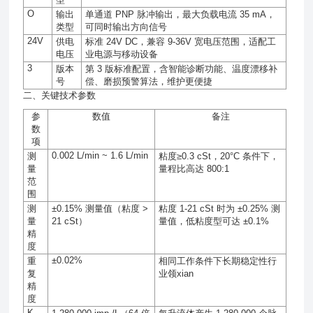
O
输出
单通道
PNP
脉冲输出，最大负载电流
35 mA
，
类型
可同时输出方向信号
24V
供电
标准
24V DC
，兼容
9-36V
宽电压范围，适配工
电压
业电源与移动设备
3
版本
第
3
版标准配置，含智能诊断功能、温度漂移补
号
偿、磨损预警算法，维护更便捷
二、关键技术参数
参
数值
备注
数
项
0.002 L/min ~ 1.6 L/min
测
粘度
≥0.3 cSt
，
20°C
条件下，
量
量程比高达
800:1
范
围
测
±0.15%
测量值
（粘度
>
粘度
1-21 cSt
时为
±0.25%
测
量
21 cSt
）
量值，低粘度型可达
±0.1%
精
度
±0.02%
重
相同工作条件下长期稳定性行
复
业领xian
精
度
K