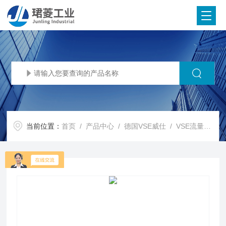
当前位置：
首页
/
产品中心
/
德国VSE威仕
/
VSE流量计
/ 