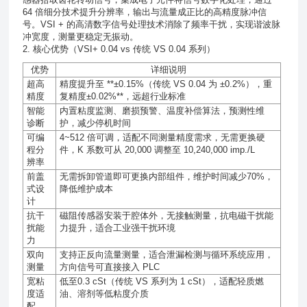
64 倍细分技术提升分辨率，输出与流量成正比的高精度脉冲信
号。VSI + 的高清数字信号处理技术消除了频率干扰，实现谐波脉
冲宽度，测量更稳定无振动。
2. 核心优势（VSI+ 0.04 vs 传统 VS 0.04 系列）
优势
详细说明
超高
精度提升至
**±0.15%
（传统
VS 0.04
为
±0.2%
），重
精度
复精度
±0.02%**
，远超行业标准
智能
内置
粘度监测
、
磨损预警
、
温度补偿
算法，预测性维
诊断
护，减少停机时间
可编
4~512
倍可调，适配不同测量精度需求，无需更换硬
程分
件，
K
系数可从
20,000
调整至
10,240,000 imp./L
辨率
前盖
无需拆卸管道即可更换内部组件，维护时间减少
70%
，
式设
降低维护成本
计
抗干
磁阻传感器安装于腔体外，无接触测量，抗电磁干扰能
扰能
力提升，适合工业强干扰环境
力
双向
支持正反向流量测量，适合泄漏检测与循环系统应用，
测量
方向信号可直接接入
PLC
宽粘
低至
0.3 cSt
（传统
VS
系列为
1 cSt
），适配轻质燃
度适
油、溶剂等低粘度介质
配