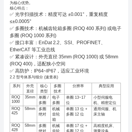
为核心优势。
核心特点：
✅ 光学扫描技术：精度可达 ±0.001°，重复精度
≤±0.0005°
✅ 多圈技术：机械齿轮箱多圈 (ROQ 400 系列) 或电子
多圈 (ROQ 1000 系列)
✅ 接口丰富：EnDat 2.2、SSI、PROFINET、
EtherCAT 等工业总线
✅ 紧凑设计：外壳直径 35mm (ROQ 1000) 或 58mm
(ROQ 400)，适配狭小空间
✅ 高防护：IP64~IP67，适应工业环境
2.2 型号体系与细分 (速查表)
系列
外壳
核心
多圈
分辨率
典型应用
直径
类型
技术
ROQ
35mm
单圈
/
电子
单圈
13~17
小型伺服电
1000
多圈
多圈
位
机、精密定位
ROQ
58mm
多圈
机械
单圈
13
位
+
通用伺服、机
425
绝对
齿轮
多圈
12
位
床主轴
箱
ROQ
58mm
多圈
机械
单圈
17
位
+
高精度机床、
428
绝对
齿轮
多圈
12
位
测量设备