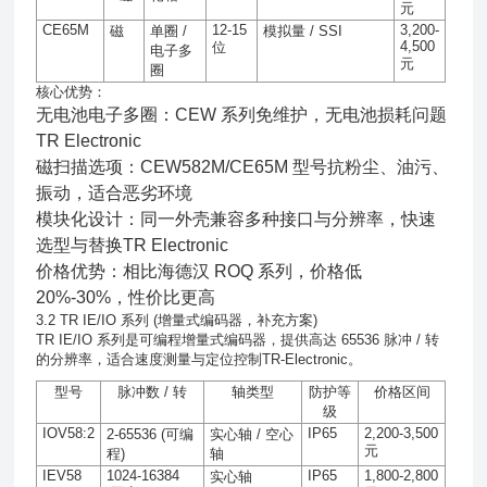
元
CE65M
12-15
3,200-
磁
单圈
/
模拟量
/ SSI
4,500
位
电子多
元
圈
核心优势：
无电池电子多圈：CEW 系列免维护，无电池损耗问题
TR Electronic
磁扫描选项：CEW582M/CE65M 型号抗粉尘、油污、
振动，适合恶劣环境
模块化设计：同一外壳兼容多种接口与分辨率，快速
选型与替换TR Electronic
价格优势：相比海德汉 ROQ 系列，价格低
20%-30%，性价比更高
3.2 TR IE/IO 系列 (增量式编码器，补充方案)
TR IE/IO 系列是可编程增量式编码器，提供高达 65536 脉冲 / 转
的分辨率，适合速度测量与定位控制TR-Electronic。
型号
脉冲数
/
转
轴类型
防护等
价格区间
级
IOV58:2
IP65
2,200-3,500
2-65536 (
可编
实心轴
/
空心
元
程
)
轴
IEV58
1024-16384
IP65
1,800-2,800
实心轴