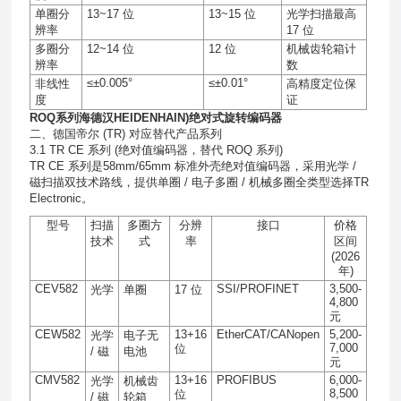
单圈分
13~17
位
13~15
位
光学扫描最高
辨率
17
位
多圈分
12~14
位
12
位
机械齿轮箱计
辨率
数
≤±0.005°
≤±0.01°
非线性
高精度定位保
度
证
ROQ系列海德汉HEIDENHAIN)绝对式旋转编码器
二、德国帝尔 (TR) 对应替代产品系列
3.1 TR CE 系列 (绝对值编码器，替代 ROQ 系列)
TR CE 系列是58mm/65mm 标准外壳绝对值编码器，采用光学 /
磁扫描双技术路线，提供单圈 / 电子多圈 / 机械多圈全类型选择TR
Electronic。
型号
扫描
多圈方
分辨
接口
价格
技术
式
率
区间
(2026
年
)
CEV582
SSI/PROFINET
3,500-
光学
单圈
17
位
4,800
元
CEW582
13+16
EtherCAT/CANopen
5,200-
光学
电子无
7,000
位
/
磁
电池
元
CMV582
13+16
PROFIBUS
6,000-
光学
机械齿
8,500
位
/
磁
轮箱