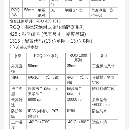
箱
ROQ
58mm
单圈
无
单圈
17
位
角度测量、定
720
绝对
位平台
命名规则示例：ROQ 425 1313
ROQ：海德汉绝对式旋转编码器系列
425：型号编号 (代表尺寸、精度等级)
1313：配置代码 (13 位单圈 + 13 位多圈)
2.3 关键技术参数
ROQ 1000
参数
ROQ 400
系列
备注
系列
58mm
35mm
外壳直
工业标准尺寸
径
轴径
6/8/10mm (
实心轴
)
4/6mm (
实心
带键槽
/
平面
轴
)
定位
法兰类
同步法兰
(36mm)
、
同步法兰
防旋转销定位
(25mm)
型
夹紧法兰
6000 rpm
10000 rpm
最高转
多圈型号
≤6000 rpm
速
IP64
防护等
IP65 (
标准
)
、
IP67
防尘防水
级
(
密封
)
-40°C~+70°C
-40°C~+80°C
工作温
适应环境
度