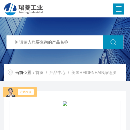
当前位置：
首页
/
产品中心
/
美国HEIDENHAIN海德汉
/
HE