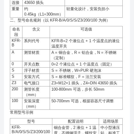
连接
43650
插头
重量
约
轻量化设计，安装负担小
0.45kg
（
L1=300mm
）
二、型号命名规则（以 KFR-B/A/0/S/S/Z3/200/100 为例）
命名
含义
可选值
段
KFR-
系列代号
KFR-B=2
个液位点
+ 1
个温度点的液位
B
温度开关
A
测管材质
A =
铜合金，
R =
铝合金，
N =
不锈钢
（定制）
0
开关点数
0=2
个液位点
+ 1
个温度点（固定）
S
浮子材质
S =
不锈钢，
W=PUR
硬泡沫
S
安装方式
S =
标准螺纹，
F =
法兰安装
Z3
电气接口
Z3=M12×1
插头，
Z4=DIN 43650
插头
200
测管长度
100-800mm
可选，步长
50mm
（
mm
）
100
安装深度
50-700mm
可选，根据容器尺寸调整
（
mm
）
常用型号示例
型号
配置说明
适用场景
KFR-
铜合金管，
2
液位
+ 1
温
中小型液压
B/A/0/S/S/Z3/200/100
度，不锈钢浮子，螺纹安
站，标准工