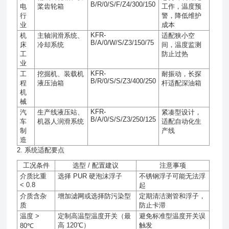
B/R/0/S/F/Z4/300/150
电
桨齿轮箱
工作，温度预
行
警，降低维护
业
成本
KFR-
机
主轴润滑系统、
适配狭小空
B/A/0/W/S/Z3/150/75
床
冷却系统
间，温度监测
工
防止过热
业
KFR-
工
挖掘机、装载机
耐振动，长探
B/R/0/S/S/Z3/400/250
程
液压油箱
杆适配深油箱
机
械
KFR-
汽
生产线液压站、
紧凑型设计，
B/A/0/S/S/Z3/250/125
车
机器人润滑系统
适配自动化生
制
产线
造
2. 系统适配要点
工况条件
选型
/
配置建议
注意事项
介质比重
选择
PUR
硬泡沫浮子
不锈钢浮子可能无法浮
< 0.8
起
介质含杂
增加滤网或选择防污染型
定期清洁测管和浮子，
质
防止卡滞
温度
>
定制高温型温度开关（最
避免标准型温度开关误
高
120℃
）
触发
80℃