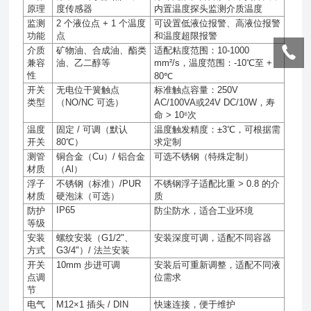
原理
度传感器
内置温度探头监测介质温度
监测
2
个液位点
+ 1
个温度
可设置低液位报警、高液位报警
功能
点
和温度超限报警
介质
矿物油、合成油、酯类
适配粘度范围：
10-1000
兼容
油、乙二醇等
mm²/s
，温度范围：
-10℃
至
+
性
80℃
开关
无电位干簧触点
标准触点容量：
250V
类型
（
NO/NC
可选）
AC/100VA
或
24V DC/10W
，寿
命
> 10⁶
次
温度
固定
/
可调（默认
温度触发精度：
±3℃
，可根据需
开关
80℃
）
求定制
测管
铜合金（
Cu
）
/
铝合金
可选不锈钢（特殊定制）
材质
（
Al
）
浮子
不锈钢（标准）
/PUR
不锈钢浮子适配比重
> 0.8
的介
材质
硬泡沫（可选）
质
IP65
防护
防尘防水，适合工业环境
等级
安装
螺纹安装（
G1/2"
、
安装深度可调，适配不同容器
方式
G3/4"
）
/
法兰安装
开关
10mm
步进可调
安装后可重新调整，适配不同液
点调
位需求
节
电气
M12×1
插头
/ DIN
快速连接，便于维护