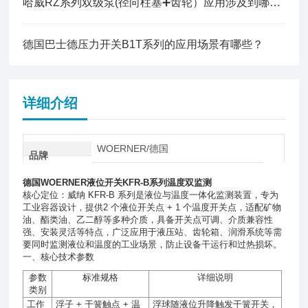
哈威RZ系列双级泵(径向柱塞➕齿轮）应用涉及到哪些行业？
德国巴士德压力开关B1T系列的应用场景有哪些？
详细介绍
WOERNER/德国
品牌
德国WOERNER液位开关KFR-B系列温度双监测
核心定位：威纳 KFR-B 系列是液位与温度一体化监测装置，专为
工业容器设计，提供2 个液位开关点 + 1 个温度开关点，适配矿物
油、酯类油、乙二醇等多种介质，具备开关点可调、介质兼容性
强、安装灵活等特点，广泛应用于液压站、齿轮箱、润滑系统等需
要同时监测液位和温度的工业场景，防止设备干运行和过热损坏。
一、核心技术参数
参数
标准规格
详细说明
类别
工作
浮子
+
干簧触点
+
温
浮球随液位升降触发干簧开关，