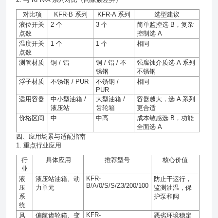
对比项
KFR-B
系列
KFR-A
系列
选型建议
液位开关
2
个
3
个
简单监控选
B
，复杂
点数
控制选
A
温度开关
1
个
1
个
相同
点数
测管材质
铜
/
铝
铜
/
铝
/
不
强腐蚀介质选
A
系列
锈钢
不锈钢
浮子材质
不锈钢
/ PUR
不锈钢
/
相同
PUR
适用容器
中小型油箱
/
大型油箱
/
容器越大，选
A
系列
液压站
齿轮箱
更合适
价格区间
中
中高
成本敏感选
B
，功能
全面选
A
四、应用场景与适配指南
1. 重点行业应用
行
具体应用
推荐型号
核心价值
业
KFR-
液
液压站油箱、动
防止干运行，
B/A/0/S/S/Z3/200/100
压
力单元
监测油温，保
系
护泵和阀
统
KFR-
风
偏航齿轮箱、变
恶劣环境稳定