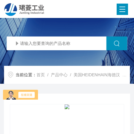
当前位置：
首页
/
产品中心
/
美国HEIDENHAIN海德汉
/
HE