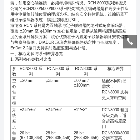
装，如用空心轴连接，必须考虑特殊情况。
RCN 8000
系列海德汉
公司的
RCN2000/5000/8000
系列绝对式角度编码器是在高安全性应
用中测量旋转轴位置的理想选择。结合安全数控系统，该编码器可
组成单编码器系统，满足控制级别
SIL
。
海德汉
RCN
系列是内置轴承与定子联轴器的
绝对式角度编码器
，
覆盖
φ20mm
至
φ100mm
空心轴规格，提供从通用精度到超高精
度的全系列解决方案，核心优势在于
内置定子联轴器
消除安装偏差
与热膨胀影响，
DIADUR
玻璃光栅
确保热稳定性与长期精度，
EnDat 2.2
接口支持实时温度监测与热补偿。
一、核心定位与系列差异总览
1. 系列核心参数对比表
参
RCN2000
系
RCN5000
系
RCN8000
系
核心差异
数
列
列
列
φ20mm
φ35mm
φ60mm/
空
适配不同轴径
φ100mm
心
需求，
轴
RCN8000
支持
直
更大穿轴空间
径
±2.5″/±5″
±2.5″/±5″
±1″/±2″
系
RCN8000
精度
统
等级更高，适
精
合超高精度应
度
用
26 bit
28 bit
28 bit
RCN5000/8000
每
(67,108,864)
(268,435,456)
(268,435,456)
分辨率更高，
圈