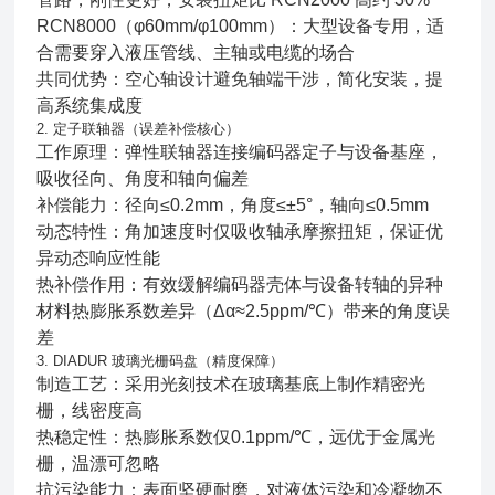
RCN8000（φ60mm/φ100mm）：大型设备专用，适
合需要穿入液压管线、主轴或电缆的场合
共同优势：空心轴设计避免轴端干涉，简化安装，提
高系统集成度
2. 定子联轴器（误差补偿核心）
工作原理：弹性联轴器连接编码器定子与设备基座，
吸收径向、角度和轴向偏差
补偿能力：径向≤0.2mm，角度≤±5°，轴向≤0.5mm
动态特性：角加速度时仅吸收轴承摩擦扭矩，保证优
异动态响应性能
热补偿作用：有效缓解编码器壳体与设备转轴的异种
材料热膨胀系数差异（Δα≈2.5ppm/℃）带来的角度误
差
3. DIADUR 玻璃光栅码盘（精度保障）
制造工艺：采用光刻技术在玻璃基底上制作精密光
栅，线密度高
热稳定性：热膨胀系数仅0.1ppm/℃，远优于金属光
栅，温漂可忽略
抗污染能力：表面坚硬耐磨，对液体污染和冷凝物不