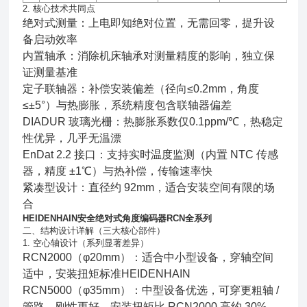
2. 核心技术共同点
绝对式测量：上电即知绝对位置，无需回零，提升设
备启动效率
内置轴承：消除机床轴承对测量精度的影响，独立保
证测量基准
定子联轴器：补偿安装偏差（径向≤0.2mm，角度
≤±5°）与热膨胀，系统精度包含联轴器偏差
DIADUR 玻璃光栅：热膨胀系数仅0.1ppm/℃，热稳定
性优异，几乎无温漂
EnDat 2.2 接口：支持实时温度监测（内置 NTC 传感
器，精度 ±1℃）与热补偿，传输速率快
紧凑型设计：直径约 92mm，适合安装空间有限的场
合
HEIDENHAIN安全绝对式角度编码器RCN全系列
二、结构设计详解（三大核心部件）
1. 空心轴设计（系列显著差异）
RCN2000（φ20mm）：适合中小型设备，穿轴空间
适中，安装扭矩标准HEIDENHAIN
RCN5000（φ35mm）：中型设备优选，可穿更粗轴 /
管路，刚性更好，安装扭矩比 RCN2000 高约 30%