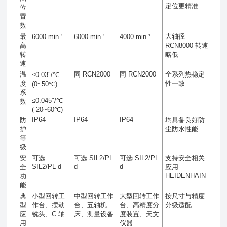
定位更精准
位
置
数
最
大轴径
6000 min⁻¹
6000 min⁻¹
4000 min⁻¹
高
RCN8000
转速
转
略低
速
温
同
RCN2000
同
RCN2000
全系列热稳定
≤0.03″/℃
度
性一致
(0~50℃)
系
≤0.045″/℃
数
(-20~60℃)
IP64
IP64
IP64
防
均具备良好防
护
尘防水性能
等
级
安
可选
可选
SIL2/PL
可选
SIL2/PL
支持安全相关
SIL2/PL d
d
d
全
应用
HEIDENHAIN
功
能
典
小型回转工
中型回转工作
大型回转工作
按尺寸与精度
型
作台、摆动
台、五轴机
台、高精度分
分级适配
应
铣头、
C
轴
床、测量设备
度装置、天文
用
仪器