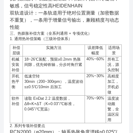
敏感，信号稳定性高HEIDENHAIN
双轨道设计：一条轨道用于绝对位置测量（加密数据
不重复），一条用于增量信号输出，兼顾精度与动态
性能
三、热膨胀补偿方案（全系列通用 + 专项优化）
1. 通用热补偿策略（三级补偿体系）
补偿
实施方法
误差降低
适用场
层级
幅度
景
40%~60%
机械
18~26℃
装配，预留
≥0.2mm
热胀
所有工
安装
间隙，优先铸铁轴，分步对角拧紧
况，源
补偿
头控制
20%~30%
开机
低速空转
高精度
热平
30min
（
200~300rpm
），温度波动
加工，
衡
≤±0.5℃/10min
后加工
开机必
做
70%~90%
软件
读取
EnDat 2.2
温度数据，
温度波
补偿
Δθ=K×ΔT
（
K=0.03″/℃
标准，
动频
0.045″/℃
宽温）
繁，全
温区应
用
2. 系列专项补偿要点
RCN2000（φ20mm）：轴系热胀角度漂移≈0.025″/