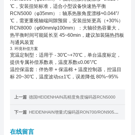
℃，安装扭矩标准，适合小型设备快速热平衡
RCN5000（φ35mm）：轴系热胀角度漂移≈0.044″/
℃，需更重视轴端间隙预留，安装扭矩更高（+30%）
RCN8000（φ60mm/φ100mm）：大轴径热容量大，
热平衡时间可能延长至 45~60min，建议加装隔热挡板
与通风装置
3. 环境补偿方案
宽温定制型：适用于 - 30℃~+70℃，单台温度标定，
提供专属补偿系数表，温度系数≤0.06″/℃
温控保温套
：伴热带
+
保温棉
+
温度控制器，控温目
标
20~30℃
，温度波动
≤±1℃
，误差降低
80%~95%
上一篇
德国HEIDENHAIN高精度角度编码器RCN5000
下一篇
HEIDENHAIN增量式编码器RON700/RON905系列
在线留言