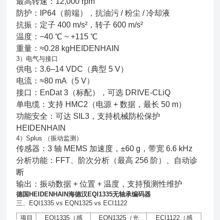
最高转速：12,000 rpm
防护：IP64（前端），抗油污 / 粉尘 / 冷却液
抗振：定子 400 m/s²，转子 600 m/s²
温度：−40 ℃ ~ +115 ℃
重量：≈0.28 kgHEIDENHAIN
3）电气与接口
供电：3.6–14 VDC（典型 5 V）
电流：≈80 mA（5 V）
接口：EnDat 3（标配），可选 DRIVE‑CLiQ
单电缆：支持 HMC2（电源 + 数据，最长 50 m）
功能安全：可达 SIL3，支持机械防松保护
HEIDENHAIN
4）Splus （振动监测）
传感器：3 轴 MEMS 加速度，±60 g，带宽 6.6 kHz
分析功能：FFT、阶次分析（最高 256 阶）、自动诊
断
输出：振动数据 + 位置 + 温度，支持预测性维护
德国HEIDENHAIN海德汉EQI1335无轴承编码器
三、EQI1335 vs EQN1325 vs ECI1122
项目
EQI1335
（感
EQN1325
（光
ECI1122
（感