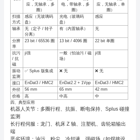
应，无轴承，多
电，带轴承，多
应，无轴承，单
圈）
圈）
圈）
扫描
感应（无玻璃码
光电（玻璃码
感应
方式
盘）
盘）
轴承
无（定子
/
转子
有（内置轴承）
无
分离）
分辨
23 bit / 65536
圈
13 bit / 4096
圈
22 bit
单圈
率
抗污
ji强
一般（怕油污
/
磁
ji强
/
抗
场）
磁
振动
✅
Splus
版集成
❌
无
❌
无
监测
EnDat3 / HMC2
EnDat2.2 + 1Vpp
EnDat3 / HMC2
接口
56 mm
65 mm
42 mm
外径
价格
高
中高
中
四、典型应用
机器人关节：多圈行程、抗振、断电保持、Splus 碰撞
监测
长行程伺服：龙门、机床 Z 轴、注塑机、齿轮箱输出
端
恶劣环境：油污、粉尘、冷却液、强磁场（如焊接设