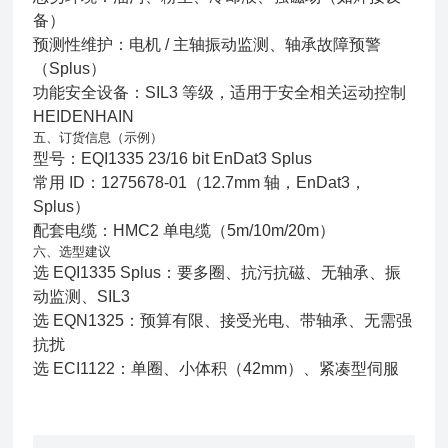
备）
预测性维护：电机 / 主轴振动监测、轴承故障预警
（Splus）
功能安全设备：SIL3 等级，适用于安全相关运动控制
HEIDENHAIN
五、订货信息（示例）
型号：EQI1335 23/16 bit EnDat3 Splus
常用 ID：1275678‑01（12.7mm 轴，EnDat3，
Splus）
配套电缆：HMC2 单电缆（5m/10m/20m）
六、选型建议
选 EQI1335 Splus：要多圈、抗污抗磁、无轴承、振
动监测、SIL3
选 EQN1325：预算有限、接受光电、带轴承、无需强
抗扰
选
ECI1122
：单圈、小体积（
42mm
）、紧凑型伺服