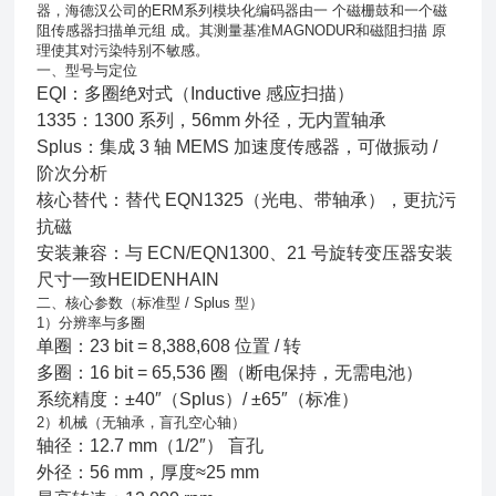
器，海德汉公司的
ERM
系列模块化编码器由一
个磁栅鼓和一个磁
阻传感器扫描单元组
成。其测量基准
MAGNODUR
和磁阻扫描
原
理使其对污染特别不敏感。
一、型号与定位
EQI：多圈绝对式（Inductive 感应扫描）
1335：1300 系列，56mm 外径，无内置轴承
Splus：集成 3 轴 MEMS 加速度传感器，可做振动 /
阶次分析
核心替代：替代 EQN1325（光电、带轴承），更抗污
抗磁
安装兼容：与 ECN/EQN1300、21 号旋转变压器安装
尺寸一致HEIDENHAIN
二、核心参数（标准型 / Splus 型）
1）分辨率与多圈
单圈：23 bit = 8,388,608 位置 / 转
多圈：16 bit = 65,536 圈（断电保持，无需电池）
系统精度：±40″（Splus）/ ±65″（标准）
2）机械（无轴承，盲孔空心轴）
轴径：12.7 mm（1/2″） 盲孔
外径：56 mm，厚度≈25 mm