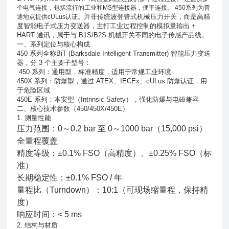
个电气连接，包括流行的工业和MS型连接器，便于连接。 450系列为普
并非传统波登管式机械压力开关，而是
高精
通地点提供cULus认证。
度智能电子式压力变送器
，主打工业过程控制的
模拟量输出
+
HART
通讯
，属于与
B1S/B2S
机械开关不同的电子传感产品线。
一、系列定位与核心构成
450 系列全称BiT (Barksdale Intelligent Transmitter) 智能压力变送
器，分 3 个主要子型号：
450 系列：通用型，标准精度，适用于常规工业环境
450X 系列：防爆型，通过 ATEX、IECEx、cULus 防爆认证，用
于危险区域
450E 系列：本安型（Intrinsic Safety），强化防爆与电磁兼容
二、核心技术参数（450/450X/450E）
1. 测量性能
压力范围：0～0.2 bar 至 0～1000 bar（15,000 psi）
全量程覆盖
精度等级：±0.1% FSO（高精度）、±0.25% FSO（标
准）
长期稳定性：±0.1% FSO / 年
量程比（Turndown）：10:1（可现场缩量程，保持精
度）
响应时间：< 5 ms
2. 结构与材质