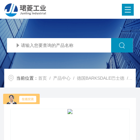
当前位置：
首页
/
产品中心
/
德国BARKSDALE巴士德
/
BA