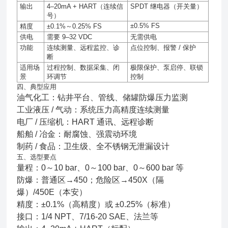
输出
4–20mA + HART
（连续信
SPDT
继电器（开关量）
号）
±0.5% FS
精度
±0.1%
～
0.25% FS
供电
需要
9–32 VDC
无需供电
功能
连续测量、远程监控、诊
点位控制、报警
/
保护
断
适用场
过程控制、数据采集、闭
极限保护、泵启停、联锁
景
环调节
控制
四、典型应用
油气化工：钻井平台、管线、储罐防爆压力监测
工业液压 / 气动：系统压力高精度连续测量
电厂 / 压缩机：HART 通讯、远程诊断
船舶 / 冶金：耐腐蚀、强震动环境
制药 / 食品：卫生级、全不锈钢无泄漏设计
五、选型要点
量程：0～10 bar、0～100 bar、0～600 bar 等
防爆：普通区→450；危险区→450X（隔
爆）/450E（本安）
精度：±0.1%（高精度）或 ±0.25%（标准）
接口：1/4 NPT、7/16-20 SAE、法兰等