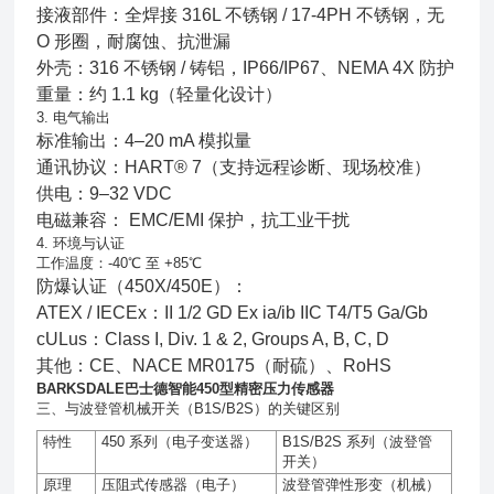
接液部件：全焊接 316L 不锈钢 / 17-4PH 不锈钢，无
O 形圈，耐腐蚀、抗泄漏
外壳：316 不锈钢 / 铸铝，IP66/IP67、NEMA 4X 防护
重量：约 1.1 kg（轻量化设计）
3. 电气输出
标准输出：4–20 mA 模拟量
通讯协议：HART® 7（支持远程诊断、现场校准）
供电：9–32 VDC
电磁兼容： EMC/EMI 保护，抗工业干扰
4. 环境与认证
工作温度：-40℃ 至 +85℃
防爆认证（450X/450E）：
ATEX / IECEx：II 1/2 GD Ex ia/ib IIC T4/T5 Ga/Gb
cULus：Class I, Div. 1 & 2, Groups A, B, C, D
其他：CE、NACE MR0175（耐硫）、RoHS
BARKSDALE巴士德智能450型精密压力传感器
三、与波登管机械开关（B1S/B2S）的关键区别
特性
450
系列（电子变送器）
B1S/B2S
系列（波登管
开关）
原理
压阻式传感器（电子）
波登管弹性形变（机械）