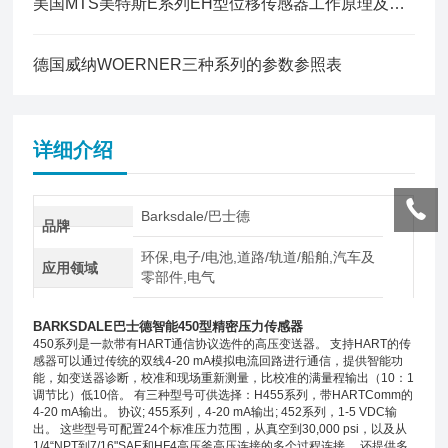
美国MTS美特斯E系列EH型位移传感器工作原理及运用场景
德国威纳WOERNER三种系列的参数参照表
详细介绍
Barksdale/巴士德
品牌
环保,电子/电池,道路/轨道/船舶,汽车及
应用领域
零部件,电气
BARKSDALE巴士德智能450型精密压力传感器
450系列是一款带有HART通信协议选件的高压变送器。 支持HART的传
感器可以通过传统的双线4-20 mA模拟电流回路进行通信，提供智能功
能，如变送器诊断，校准和现场重新测量，比校准的满量程输出（10：1
调节比）低10倍。 有三种型号可供选择：H455系列，带HARTComm的
4-20 mA输出。 协议; 455系列，4-20 mA输出; 452系列，1-5 VDC输
出。 这些型号可配置24个标准压力范围，从真空到30,000 psi，以及从
1/4“NPT到7/16"SAE和HF4高压釜高压连接的多个过程连接。 还提供多