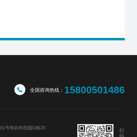
15800501486
全国咨询热线：
01号明谷科技园D栋20
扫
码