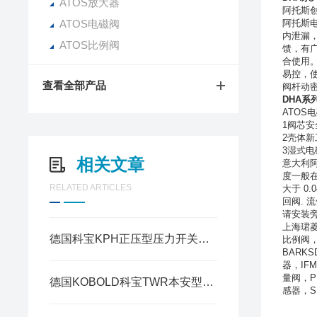
ATOS放大器
阿托斯
ATOS电磁阀
阿托斯电磁
内泄漏
ATOS比例阀
馈，有
合使用
易控，
查看全部产品
阀杆动
DHA系
ATOS
1
阀芯安
2
壳体新
3湿式
相关文章
意大利
度一般
RELATED ARTICLES
大于
0.
回阀
.
流
请安装
上海
珺
德国科宝KPH正压型压力开关该如何调节动作压力？
比例阀
BARKS
器，
IFM
量阀，
P
德国KOBOLD科宝TWR本安型与普通款的功能差异
感器，
S