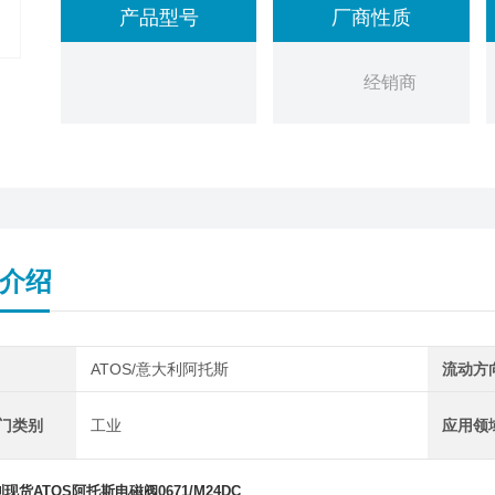
产品型号
厂商性质
经销商
介绍
ATOS/意大利阿托斯
流动方
阀门类别
工业
应用领
列现货ATOS阿托斯电磁阀0671/M24DC