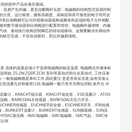
提供的部件产品在液压领域。
，容易产生内漏，甚至拉断阀杆头部；电磁阀的结构型式容易控制
的介质。
运行精准，拥有高精度、高响应和高可靠性的电子闭环反
所有比例阀都可以与外部驱动器或构成整体所必须的电子元件相配
接对数字驱动器和比例阀进行配置和管控
。
电磁阀外漏堵绝，内漏
气动、液动执行机构控制阀芯的转动或移动。这都要解决长期动作
的铁芯完成，不存在动密封，所以外漏易堵绝。
介质
流体的温度必须小于选用电磁阀的标定温度
.
电磁阀允许液体粘
选用如
ZS,2W,ZQDF,ZCM
系列等直动式和分步直动式
;
工作压差
力
;
一般电磁阀都是单向工作
,
因此要注
意是否有反压差
,
如有安装止
注意流量孔径和接管口径
;
电磁阀一般只有开关两位控制
;
条件允
许
流量计，
KRACHT
指示器，
KRACHT
齿轮泵，
VSE
流量计，
ATOS
流阀，
BARKSDALE
传感器，
BARKSDALE
压力开关，
UCHNER
传感器，
EUCHNER
安全锁，
EUCHNER
开关，
IFM
传感
阀，
BURKERT
流量计，
BURKERT
传感器，
SUN
插装阀，
SUN
流
HYDAC
液压阀，
MAC
电磁阀，
SMC
电磁阀，
SMC
气缸，
SMC
传
可以询