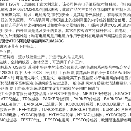
创建于
1957
年，总部位于意大利北部。该公司拥有电子液压技术和
经验。他们
阀DHA-0671/M24DC
伺服比例阀，
此款产品的
主要特点
电动阀力矩控制不易
，直至降为零。所以，电磁阀使用特别安全，尤其适用于腐蚀性、有毒或高低温
广泛的优良应用。
ISO
插装阀可以和顶盖上的控制阀里的内传感器相配合使用。
。目前几乎所有的比例阀都可以和数字驱动器相连接。电脑可以通过
USB
电缆连
使用安全。内外泄漏是危及安全的要素。其它自控阀通常将阀杆伸出，由电动、
密封的外泄漏难题；唯有电磁阀是用电磁力作用于密封在电动调节阀隔磁套管内
列现货ATOS阿托斯电磁阀0671/M24DC
电磁阀还具有下列特点：
全互换。
工艺铸造，流水线批量生产，并进行热灼法去毛刺。
电磁铁，全封闭线圈，整体坚固，可适用于户外工作。
阿托斯
ATOS
选型
适用性
管路中的流体必须和选用的电磁阀系列型号中标定的
在
20CST
以下
,
大于
20CST
应注明
.
工作压差
,
管路高压差在小于
0.04MPa
时应
04MPa
时
可选用先导式（压差式）电磁阀
;
高工作压差应
小于电磁阀的标定压
体清洁度不高时应在电磁阀前安装过滤器
,
一般电磁
阀对介质要求清洁度要好
.
旁路管
,
便于维修
;
有水锤现象时要定制电磁阀的开闭时
间调节
.
菱工业设备有限公司优势品牌：
MEISTER
流量计，
MEISTER
传感器，
KRACHT
，
ATOS
油缸，
TR
传感器，
PARKER
比例阀，
PARKER
传感器，
BARKSDALE
溢
DALE
液位计，
BARKSDALE
流量开关，
KOBOLD
传感器，
KOBOLD
流量计，
E
接近开关，
P+F
传感器，
TURCK
传感器，
BURKERT
电磁阀，
BURKERT
角座
ILZ
继电器，
HYDAC
传感器，
HYDAC
齿轮泵，
HYDAC
过滤器，
HYDAC
滤芯，
MC
过滤器，
FESTO
气缸，
FESTO
电磁阀，
FESTO
传感器，欧洲陌生品牌都