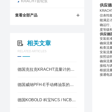
KRACHT齿轮泵
供应德
KRA
查看全部产品
仪表性
能满足
确运行
度等级
供应德国
安装前
相关文章
确保流
检查流
RELATED ARTICLES
安装流
按照说
确保流
接线与
德国克拉克KRACHT流量计的安装时的注意事项
根据流
接通电
德国威纳PFH-E手动稀油泵的使用场景及结构设计
德国KOBOLD 科宝NCS / NCB / NAB三系列液位开关区别