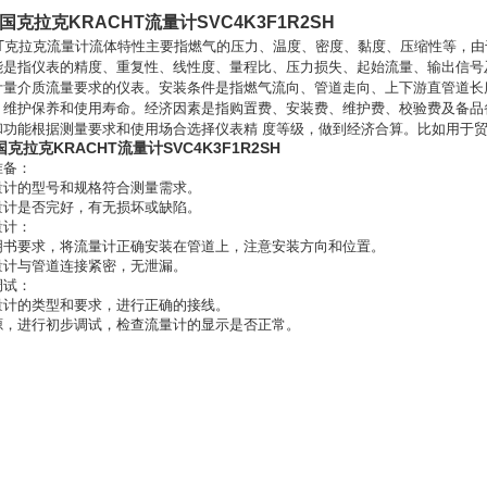
国克拉克KRACHT流量计SVC4K3F1R2SH
CHT克拉克流量计流体特性主要指燃气的压力、温度、密度、黏度、压缩性等，
能是指仪表的精度、重复性、线性度、量程比、压力损失、起始流量、输出信号
计量介质流量要求的仪表。安装条件是指燃气流向、管道走向、上下游直管道长
、维护保养和使用寿命。经济因素是指购置费、安装费、维护费、校验费及备品
和功能根据测量要求和使用场合选择仪表精 度等级，做到经济合算。比如用于
克拉克KRACHT流量计SVC4K3F1R2SH
准备：
量计的型号和规格符合测量需求。
量计是否完好，有无损坏或缺陷。
量计：
明书要求，将流量计正确安装在管道上，注意安装方向和位置。
量计与管道连接紧密，无泄漏。
调试：
量计的类型和要求，进行正确的接线。
源，进行初步调试，检查流量计的显示是否正常。