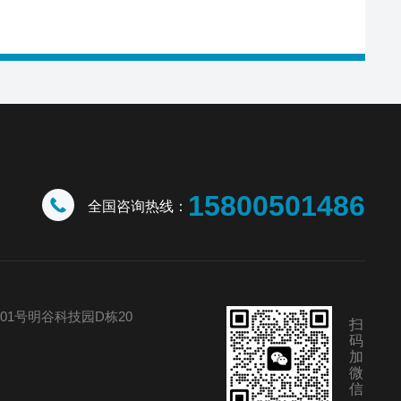
15800501486
全国咨询热线：
01号明谷科技园D栋20
扫
码
加
微
信