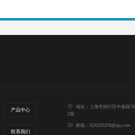
地址：上海市闵行区中春路70
产品中心
2室
邮箱：524225378@qq.com
联系我们