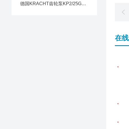
德国KRACHT齿轮泵KP2/25G20AK0A4NL2工作原理及运行要点
在线