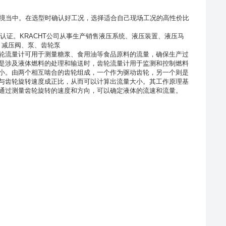
境当中。在选型时确认好工况，选择适合自己现场工况的高性价比
认证。
KRACHT
公司从事生产销售液压系统、液压装置、液压马
,
减压阀、泵、齿轮泵
轮流量计可用于测量糖浆、食用油等食品原料的流量，确保生产过
是涉及液体燃料的处理和输送时，齿轮流量计用于监测和控制燃料
小。由两个相互啮合的齿轮组成，一个作为驱动齿轮，另一个则是
与齿轮旋转速度成正比，从而可以计算出流量大小。其工作原理基
通过测量齿轮旋转的速度和方向，可以确定液体的流速和流量。