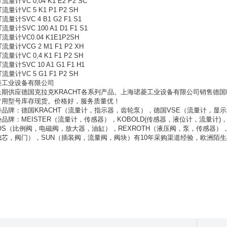
流量计VC 0,04 K1 E2 P2 SC
流量计VC 5 K1 P1 P2 SH
流量计SVC 4 B1 G2 F1 S1
流量计SVC 100 A1 D1 F1 S1
T流量计VC0.04 K1E1P2SH
T流量计VCG 2 M1 F1 P2 XH
流量计VC 0,4 K1 F1 P2 SH
流量计SVC 10 A1 G1 F1 H1
流量计VC 5 G1 F1 P2 SH
菱工业设备有限公司
期供应德国克拉克KRACHT各系列产品。上海珺菱工业设备有限公司销售德国K
常用型号库存现货。价格好，服务质量优！
品牌：德国KRACHT（流量计，指示器，齿轮泵），德国VSE（流量计，显示
势品牌：
MEISTER
（流量计，传感器），
KOBOLD(
传感器，液位计，流量计
)
OS
（比例阀，电磁阀，放大器，油缸），
REXROTH
（液压阀，泵，传感器）
滤芯，阀门），
SUN
（插装阀，流量阀，阀块）有
10
年采购渠道经验，欧洲陌生