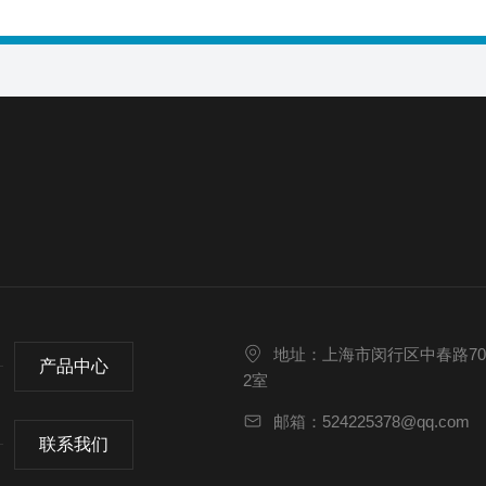
地址：上海市闵行区中春路70
产品中心
2室
邮箱：524225378@qq.com
联系我们