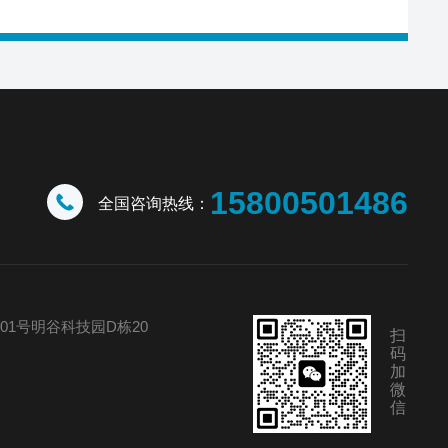
15800501486
全国咨询热线：
01号明谷科技园D栋20
扫
码
加
微
信