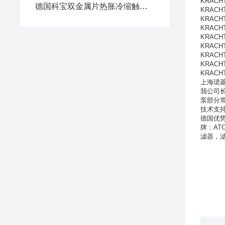
KRACHT
德国科宝双金属片热胀冷缩触发机械触点通断 + PT100/PT1000 电阻值
KRACHT
KRACHT
KRACHT
KRACH
KRACH
KRACHT
KRACHT
KRACHT
上海珺
我公司长
泵部分
技术支持
德国优
牌：
AT
滤器，