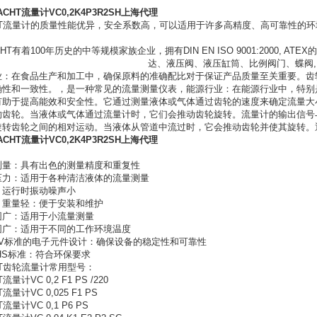
CHT流量计VC0,2K4P3R2SH上海代理
T
流量计的质量性能优异，安全系数高，可以适用于许多高精度、高可靠性的环
。
HT
有着
100
年历史的中等规模家族企业，拥有
DIN EN ISO 9001:2000, ATEX
的
达、液压阀、液压缸筒、比例阀门、蝶阀
业：在食品生产和加工中，确保原料的准确配比对于保证产品质量至关重要。齿
确性和一致性。，是一种常见的流量测量仪表，能源行业：在能源行业中，特别
有助于提高能效和安全性。它通过测量液体或气体通过齿轮的速度来确定流量大
的齿轮。当液体或气体通过流量计时，它们会推动齿轮旋转。流量计的输出信号
旋转齿轮之间的相对运动。当液体从管道中流过时，它会推动齿轮并使其旋转。
CHT流量计VC0,2K4P3R2SH上海代理
：
测量：具有出色的测量精度和重复性
压力：适用于各种清洁液体的流量测量
：运行时振动噪声小
、重量轻：便于安装和维护
围广：适用于小流量测量
围广：适用于不同的工作环境温度
MV标准的电子元件设计：确保设备的稳定性和可靠性
HS
标准
：符合环保要求
HT齿轮流量计常用型号：
流量计VC 0,2 F1 PS /220
流量计VC 0,025 F1 PS
T流量计VC 0,1 P6 PS