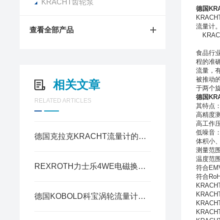
KRACHT齿轮泵
德国KRA
KRACH
流量计
查看全部产品
KRAC
食品行
程的准
流量，
被推动
相关文章
于两个
德国KRA
RELATED ARTICLES
其特点
高精度
高工作
低噪音
德国克拉克KRACHT流量计的安装时的注意事项
体积小
测量范
温度范
REXROTH力士乐4WE电磁换向阀安装及维护重要事项
符合E
符合
Ro
KRAC
KRACHT
德国KOBOLD科宝涡轮流量计的选型方法及注意事项
KRACHT
KRACH