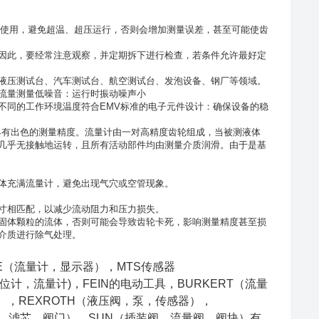
范围内使用，避免超温、超压运行，否则会增加测量误差，甚至可能使齿
因此，要经常注意观察，并定期拆下进行检查，若条件允许最好定
液压测试台、汽车测试台、航空测试台、发泡设备、钢厂等领域。
流量测量低噪音：运行时振动噪声小
不同的工作环境温度符合EMV标准的电子元件设计：确保设备的稳
，并且具有出色的测量精度。流量计由一对高精度齿轮组成，当被测液体
几乎无接触地运转，且所有活动部件均由测量介质润滑。由于是基
体充满流量计，避免出现气穴或空管现象。
寸相匹配，以减少流动阻力和压力损失。
固体颗粒的流体，否则可能会导致齿轮卡死，影响测量精度甚至损
介质进行除气处理。
E（流量计，显示器），MTS传感器
位计，流量计)，FEIN的电动工具，BURKERT（流量
，REXROTH（液压阀，泵，传感器），
器，滤芯，阀门），SUN（插装阀，流量阀，阀块）有