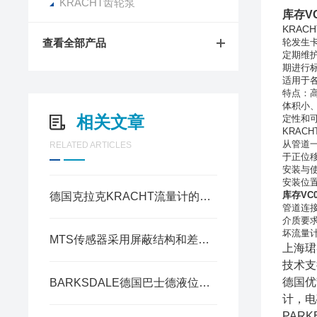
KRACHT齿轮泵
库存VC
KRACH
查看全部产品
轮发生
定期维
期进行
适用于
特点：
体积小
相关文章
定性和可
KRAC
从管道
RELATED ARTICLES
于正位
安装与
安装位
库存VC0
德国克拉克KRACHT流量计的安装时的注意事项
管道连
介质要
坏流量
MTS传感器采用屏蔽结构和差分电路设计
上海珺
技术支
德国优
BARKSDALE德国巴士德液位开关选型填写模板参考
计，电
PAR