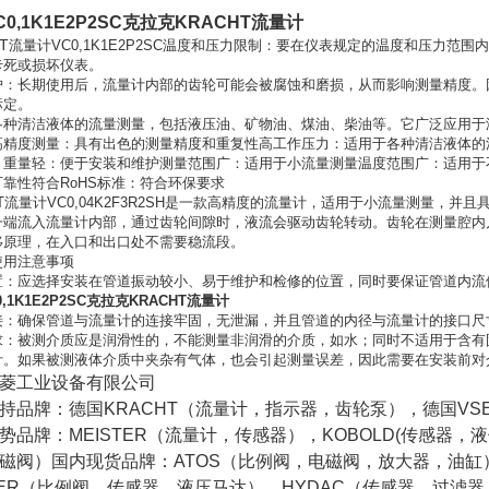
0,1K1E2P2SC克拉克KRACHT流量计
T
流量计
VC0,1K1E2P2SC温度和压力限制：要在仪表规定的温度和压力
卡死或损坏仪表。
护：长期使用后，流量计内部的齿轮可能会被腐蚀和磨损，从而影响测量精度。
标定。
各种清洁液体的流量测量，包括液压油、矿物油、煤油、柴油等。它广泛应用于
高精度测量：具有出色的测量精度和重复性高工作压力：适用于各种清洁液体的
、重量轻：便于安装和维护测量范围广：适用于小流量测量温度范围广：适用于
靠性符合RoHS标准‌：符合环保要求
HT流量计VC0,04K2F3R2SH是一款高精度的流量计，适用于小流量测量
一端流入流量计内部，通过齿轮间隙时，液流会驱动齿轮转动。齿轮在测量腔内
移原理，在入口和出口处不需要稳流段。
使用注意事项
置：应选择安装在管道振动较小、易于维护和检修的位置，同时要保证管道内流
,1K1E2P2SC克拉克KRACHT流量计
接：确保管道与流量计的连接牢固，无泄漏，并且管道的内径与流量计的接口尺
求：被测介质应是润滑性的，不能测量非润滑的介质，如水；同时不适用于含有
计。如果被测液体介质中夹杂有气体，也会引起测量误差，因此需要在安装前对
菱工业设备有限公司
持品牌：德国KRACHT（流量计，指示器，齿轮泵），德国VS
势品牌：MEISTER（流量计，传感器），KOBOLD(传感器，液
磁阀）国内现货品牌：ATOS（比例阀，电磁阀，放大器，油缸）
KER（比例阀，传感器，液压马达），HYDAC（传感器，过滤