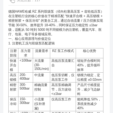
浏览次数：117
德国HAWE哈威 RZ 系列双级泵（径向柱塞高压泵 + 齿轮低压泵）
在注塑机行业的核心价值在于精准匹配 “快速开合模 + 高压锁模 +
精密射胶 + 保压冷却" 的复合工况，通过自动流量 / 压力切换实现
节能 30-50%、效率提升 18-40%，同时保证压力稳定性 ±1bar
级，适配从 50 吨到 5000 吨不同锁模力的注塑机，覆盖汽车、医
疗、包装、电子等多领域应用。
一、核心应用原理与价值定位
1. 注塑机工况与双级泵匹配逻辑
注塑
压力需
流量需求
RZ
泵工作模式
核心优势
阶段
求
<100bar
快速
大流量
高低压泵流量汇
缩短开合模时间
(30-
开合
合
40%
，提升循环
150L/min)
模
效率
200-
高压
中流量
低压泵切断，仅
锁模力稳定，定
400bar
锁模
高压泵工作
位精度
±0.02mm
300-
精密
精确流量
高压泵精确调
产品尺寸精度提
500bar
射胶
控制
节，压力波动
升，减少飞边缺
<±1bar
料
150-
保压
小流量
仅高压泵工作
能耗降低
50%
，
300bar
冷却
(
仅补泄
系统发热减少
40%
漏
)