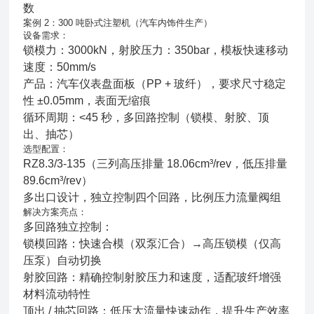
数
案例 2：300 吨卧式注塑机（汽车内饰件生产）
设备需求：
锁模力：3000kN，射胶压力：350bar，模板快速移动
速度：50mm/s
产品：汽车仪表盘面板（PP + 玻纤），要求尺寸稳定
性 ±0.05mm，表面无缩痕
循环周期：<45 秒，多回路控制（锁模、射胶、顶
出、抽芯）
选型配置：
RZ8.3/3-135（三列高压排量 18.06cm³/rev，低压排量
89.6cm³/rev）
多出口设计，独立控制四个回路，比例压力流量阀组
解决方案亮点：
多回路独立控制：
锁模回路：快速合模（双泵汇合）→高压锁模（仅高
压泵）自动切换
射胶回路：精确控制射胶压力和速度，适配玻纤增强
材料流动特性
顶出 / 抽芯回路：低压大流量快速动作，提升生产效率