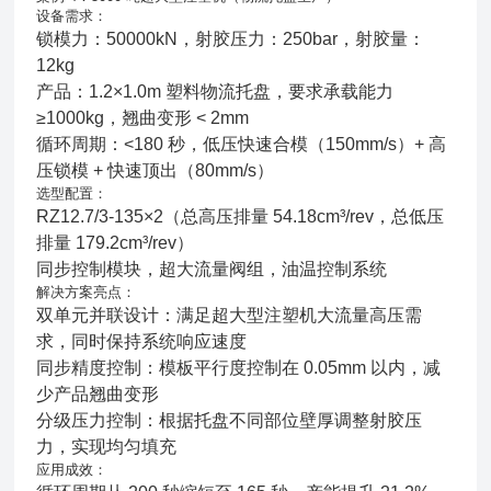
设备需求：
锁模力：50000kN，射胶压力：250bar，射胶量：
12kg
产品：1.2×1.0m 塑料物流托盘，要求承载能力
≥1000kg，翘曲变形 < 2mm
循环周期：<180 秒，低压快速合模（150mm/s）+ 高
压锁模 + 快速顶出（80mm/s）
选型配置：
RZ12.7/3-135×2（总高压排量 54.18cm³/rev，总低压
排量 179.2cm³/rev）
同步控制模块，超大流量阀组，油温控制系统
解决方案亮点：
双单元并联设计：满足超大型注塑机大流量高压需
求，同时保持系统响应速度
同步精度控制：模板平行度控制在 0.05mm 以内，减
少产品翘曲变形
分级压力控制：根据托盘不同部位壁厚调整射胶压
力，实现均匀填充
应用成效：