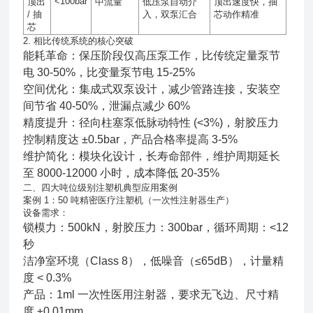
<100bar
顶出
中流量
低压泵自动介
顶出速度快，抽
/
抽
入，双泵汇合
芯动作精准
芯
2. 相比传统系统的核心突破
能耗革命：保压阶段仅高压泵工作，比传统定量泵节
电 30-50%，比变量泵节电 15-25%
空间优化：集成式双泵设计，减少管路连接，安装空
间节省 40-50%，泄漏点减少 60%
精度提升：径向柱塞泵低脉动特性 (<3%)，射胶压力
控制精度达 ±0.5bar，产品合格率提高 3-5%
维护简化：模块化设计，长寿命部件，维护周期延长
至 8000-12000 小时，成本降低 20-35%
二、四大吨位级别注塑机典型应用案例
案例 1：50 吨精密医疗注塑机（一次性注射器生产）
设备需求：
锁模力：500kN，射胶压力：300bar，循环周期：<12
秒
洁净室环境（Class 8），低噪音（≤65dB），计量精
度 < 0.3%
产品：1ml 一次性医用注射器，要求无飞边、尺寸精
度 ±0.01mm