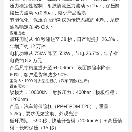
压力稳定性控制：射胶阶段压力波动 <±1bar，保压阶
段压力波动 <±0.8bar，减少产品缩痕
节能优化：保压阶段能耗仅为传统系统的 40%，系统
油温稳定在 45℃以下
应用成效：
循环周期从 48 秒缩短至 38 秒，日产能提升 26.3%，
年增产约 12 万件
电机功率从 75kW 降至 55kW，节电 26.7%，年节省
电费约 8.2 万元
产品尺寸精度提升至 ±0.03mm，表面缺陷率降低
60%，客户退货率减少 50%
案例 3：1000 吨大型注塑机（汽车保险杠生产）
设备需求：
锁模力：10000kN，射胶压力：400bar，模板行程：
1200mm
产品：汽车前保险杠（PP+EPDM-T20），重量：
5.2kg，要求无熔接痕、外观光洁
循环周期：<90 秒，快速开合模（200mm/s）+ 高压锁
模 + 长时保压（15 秒）