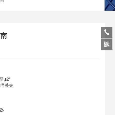
指南
指南
±2°
信号丢失
大器