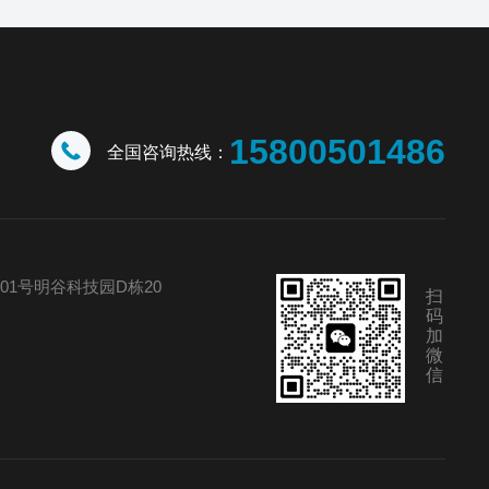
15800501486
全国咨询热线：
01号明谷科技园D栋20
扫
码
加
微
信