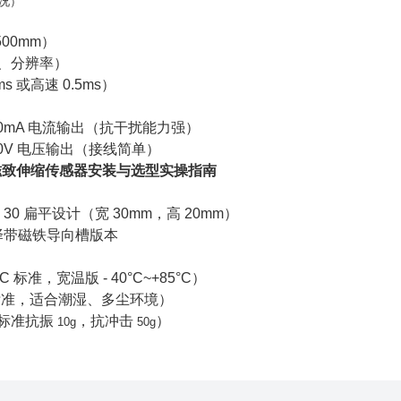
况）
500mm
）
、分辨率）
ms
或高速
0.5ms
）
20mA
电流输出（抗干扰能力强）
0V
电压输出（接线简单）
磁致伸缩传感器安装与选型实操指南
 30
扁平设计（宽
30mm
，高
20mm
）
择带磁铁导向槽版本
°C
标准，宽温版
- 40°C~+85°C
）
标准，适合潮湿、多尘环境）
标准抗振
，抗冲击
）
10g
50g