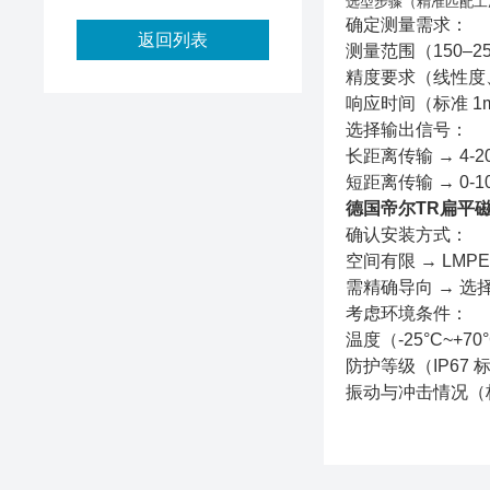
选型步骤（精准匹配工
确定测量需求
：
返回列表
测量范围（
150–2
精度要求（线性度
响应时间（标准
1
选择输出信号
：
长距离传输
→ 4-
短距离传输
→ 0-1
德国帝尔TR扁平
确认安装方式
：
空间有限
→ LMPE
需精确导向
→
选
考虑环境条件
：
温度（
-25°C~+70
防护等级（
IP67
振动与冲击情况（