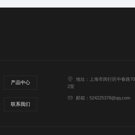
地址：上海市闵行区中春路70
产品中心
2室
邮箱：524225378@qq.com
联系我们