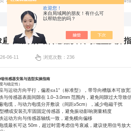
页
/
技术文章
/ 德国帝尔TR扁平磁致伸缩传感器安装与选型实操
欢迎您！
来自局域网的朋友！有什么可
以帮助您的吗？
R扁平磁致伸缩传感器安装与选型实操
-06-11
浏览次数：236
伸缩传感器安装与选型实操指南
度与稳定性）
与运动方向平行，偏差≤±1°（标准型），带导向槽版本可放宽至 
与传感器表面间隙在 1.0–3.0mm 范围内，避免间隙过大导致
蔽电缆，与动力电缆分开敷设（间距≥5cm），减少电磁干扰
T 型槽或安装孔牢固固定传感器，避免振动影响测量精度
铁运动方向与传感器轴线一致，避免横向偏移
电缆最长可达 50m，超过时需考虑信号衰减，建议使用信号放