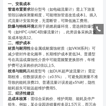
一、安装成本
管道布置要求
部分型号（如电磁流量计）需上下游直
管段以确保测量精度，可能增加管道改造成本1。插入
式流量计安装简便，无需断管，可降低施工费用。
防爆与特殊环境
若用于易燃易爆环境，需选择防爆型
号（如HPC-UMC4防爆流量计），此类设备采购及安
装成本较高12。
二、维护成本
材质与耐用性
全金属或耐腐蚀材质（如VKM系列）可
减少密封件老化频率，长期维护成本更低34。普通型
号在高温或腐蚀性介质中可能需频繁更换部件，年维
护费可达采购价的2倍以上5。
校准与能耗
高精度型号（如DUK超声波流量计）需定
期校准，但数据误差小（±0.5%），可避免因测量不准
导致的能耗浪费23。普通流量计误差超±5%时，隐性
能耗损失可能远超维护费用5。
三、经济性建议
总成本核算
：需综合采购价、维护周期、能耗及停产
损失。例如，某企业因选错量程多花1.5万元，而冗余